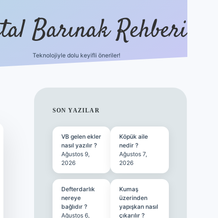
ital Barınak Rehberi
Teknolojiyle dolu keyifli öneriler!
hiltonbet güncel giri
SIDEBAR
SON YAZILAR
VB gelen ekler
Köpük aile
nasıl yazılır ?
nedir ?
Ağustos 9,
Ağustos 7,
2026
2026
Defterdarlık
Kumaş
nereye
üzerinden
bağlıdır ?
yapışkan nasıl
Ağustos 6,
çıkarılır ?