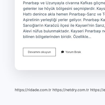
Pınarbaşı ve Uzunyayla civarına Kafkas göçmenl
gelenler ise höyük bölgesini seçmişlerdir. Ka
Hattı denince akla hemen Pınarbaşı-Sarız ve T
Aşiretinin yerleştiği yerler geliyor. Pınarbaşı K
Sarıoğlan’ın Karaözü ilçesi ile Kayseri’nin Sarı
Alevi nüfus bulunmaktadır. Kayseri Pınarbaşı ne
bilinen bölgelerinden biridir. Özellikle…
Pınarbaşı
Devamını okuyun
Yorum Bırak
Eski
Ismi
Nedir
https://ridade.com.tr
https://netdry.com.tr
https://