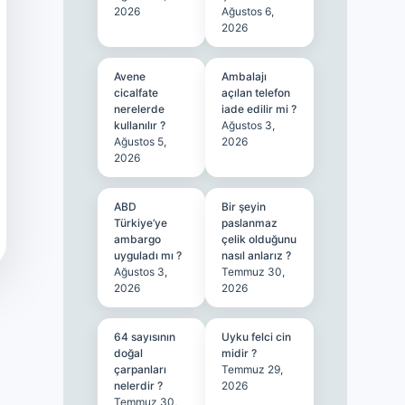
2026
Ağustos 6,
2026
Avene
Ambalajı
cicalfate
açılan telefon
nerelerde
iade edilir mi ?
kullanılır ?
Ağustos 3,
Ağustos 5,
2026
2026
ABD
Bir şeyin
Türkiye’ye
paslanmaz
ambargo
çelik olduğunu
uyguladı mı ?
nasıl anlarız ?
Ağustos 3,
Temmuz 30,
2026
2026
64 sayısının
Uyku felci cin
doğal
midir ?
çarpanları
Temmuz 29,
nelerdir ?
2026
Temmuz 30,