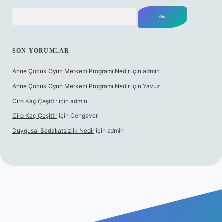
Arama
SON YORUMLAR
Anne Çocuk Oyun Merkezi Programı Nedir
için
admin
Anne Çocuk Oyun Merkezi Programı Nedir
için
Yavuz
Ciro Kaç Çeşittir
için
admin
Ciro Kaç Çeşittir
için
Cengaver
Duygusal Sadakatsizlik Nedir
için
admin
ncel giriş
https://www.betexper.xyz/
elexbetgiris.org