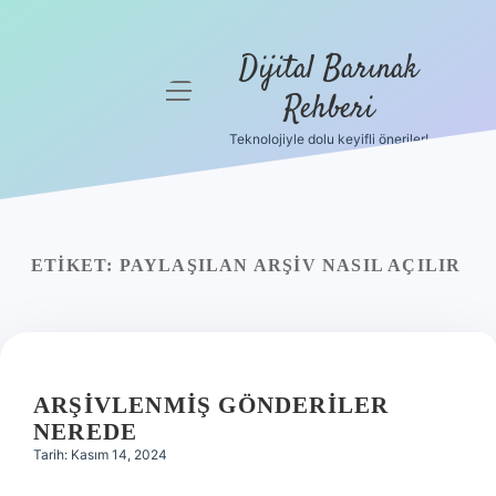
Dijital Barınak
menüyü
Rehberi
aç
Teknolojiyle dolu keyifli öneriler!
Anasayfa
Gizlilik
Politikası
ETIKET:
PAYLAŞILAN ARŞIV NASIL AÇILIR
Yasal Uyarı
Hakkımızda
ARŞIVLENMIŞ GÖNDERILER
NEREDE
Tarih: Kasım 14, 2024