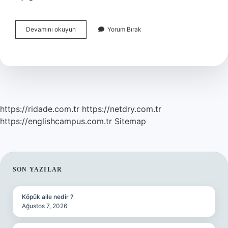
Arşivlenmiş
Devamını okuyun
Yorum Bırak
Gönderiler
Nerede
https://ridade.com.tr
https://netdry.com.tr
https://englishcampus.com.tr
Sitemap
SIDEBAR
SON YAZILAR
Köpük aile nedir ?
Ağustos 7, 2026