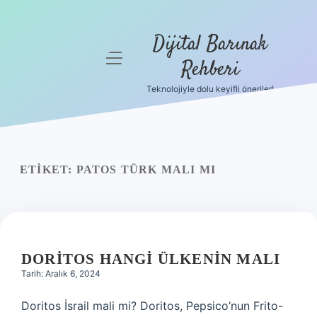
Dijital Barınak
menüyü
Rehberi
aç
Teknolojiyle dolu keyifli öneriler!
Anasayfa
Gizlilik
Politikası
ETIKET:
PATOS TÜRK MALI MI
Yasal Uyarı
Hakkımızda
DORITOS HANGI ÜLKENIN MALI
Tarih: Aralık 6, 2024
Doritos İsrail mali mi? Doritos, Pepsico’nun Frito-