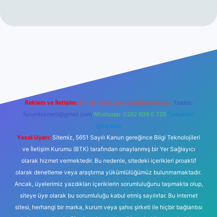
ncel giriş
https://www.betexper.xyz/
elexbetgiris.org
Reklam ve İletişim:
E-mail:
backlinkpaneli@gmail.com
Teams:
forumhizmeti@gmail.com
Whatsapp: 0262 606 0 726
Telegram:
@karabul
Yasal Uyarı:
Sitemiz, 5651 Sayılı Kanun gereğince Bilgi Teknolojileri
ve İletişim Kurumu (BTK) tarafından onaylanmış bir Yer Sağlayıcı
olarak hizmet vermektedir. Bu nedenle, sitedeki içerikleri proaktif
olarak denetleme veya araştırma yükümlülüğümüz bulunmamaktadır.
Ancak, üyelerimiz yazdıkları içeriklerin sorumluluğunu taşımakta olup,
siteye üye olarak bu sorumluluğu kabul etmiş sayılırlar. Bu internet
sitesi, herhangi bir marka, kurum veya şahıs şirketi ile hiçbir bağlantısı