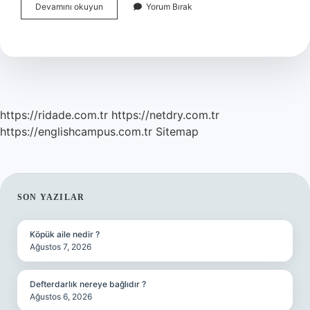
Doritos
Devamını okuyun
Yorum Bırak
Hangi
Ülkenin
Malı
https://ridade.com.tr
https://netdry.com.tr
https://englishcampus.com.tr
Sitemap
SIDEBAR
SON YAZILAR
Köpük aile nedir ?
Ağustos 7, 2026
Defterdarlık nereye bağlıdır ?
Ağustos 6, 2026