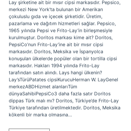
Lay şirketine ait bir mısır cipsi markasıdır. Pepsico,
merkezi New York’ta bulunan bir Amerikan
çokuluslu gıda ve içecek şirketidir. Üretim,
pazarlama ve dağıtım hizmetleri sağlar. Pepsico,
1965 yılında Pepsi ve Frito-Lay’in birleşmesiyle
kurulmuştur. Doritos markası kime ait? Doritos,
PepsiCo’nun Frito-Lay’ine ait bir mısır cipsi
markasıdır. Doritos, Meksika ve İspanyolca
konuşulan ülkelerde popüler olan bir tortilla cipsi
markasıdır. Hakları 1994 yılında Frito-Lay
tarafından satın alındı. Lays hangi ülkenin?
Lay’sTürüPatates cipsiKurucuHerman W. LayGenel
merkezABDHizmet alanlarıTüm
dünyaSahibiPepsiCo3 daha fazla satır Doritos
dippas Türk malı mı? Doritos, Türkiye’de Frito-Lay
Türkiye tarafından üretilmektedir. Doritos, Meksika
kökenli bir marka olmasına…