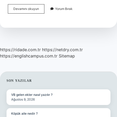
Çelişmek
Devamını okuyun
Yorum Bırak
Ne
Demek
Felsefe
https://ridade.com.tr
https://netdry.com.tr
https://englishcampus.com.tr
Sitemap
SIDEBAR
SON YAZILAR
VB gelen ekler nasıl yazılır ?
Ağustos 9, 2026
Köpük aile nedir ?