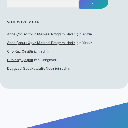
SON YORUMLAR
Anne Çocuk Oyun Merkezi Programı Nedir
için
admin
Anne Çocuk Oyun Merkezi Programı Nedir
için
Yavuz
Ciro Kaç Çeşittir
için
admin
Ciro Kaç Çeşittir
için
Cengaver
Duygusal Sadakatsizlik Nedir
için
admin
ncel giriş
https://www.betexper.xyz/
elexbetgiris.org