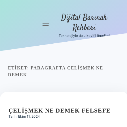
Dijital Barınak
menüyü
Rehberi
aç
Teknolojiyle dolu keyifli öneriler!
Anasayfa
Gizlilik
Politikası
ETIKET:
PARAGRAFTA ÇELIŞMEK NE
Yasal Uyarı
DEMEK
Hakkımızda
ÇELIŞMEK NE DEMEK FELSEFE
Tarih: Ekim 11, 2024