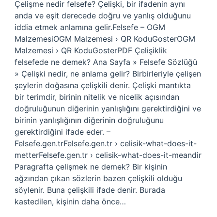
Çelişme nedir felsefe? Çelişki, bir ifadenin aynı
anda ve eşit derecede doğru ve yanlış olduğunu
iddia etmek anlamına gelir.Felsefe – OGM
MalzemesiOGM Malzemesi › QR KoduGosterOGM
Malzemesi › QR KoduGosterPDF Çelişiklik
felsefede ne demek? Ana Sayfa » Felsefe Sözlüğü
» Çelişki nedir, ne anlama gelir? Birbirleriyle çelişen
şeylerin doğasına çelişkili denir. Çelişki mantıkta
bir terimdir, birinin nitelik ve nicelik açısından
doğruluğunun diğerinin yanlışlığını gerektirdiğini ve
birinin yanlışlığının diğerinin doğruluğunu
gerektirdiğini ifade eder. –
Felsefe.gen.trFelsefe.gen.tr › celisik-what-does-it-
metterFelsefe.gen.tr › celisik-what-does-it-meandir
Paragrafta çelişmek ne demek? Bir kişinin
ağzından çıkan sözlerin bazen çelişkili olduğu
söylenir. Buna çelişkili ifade denir. Burada
kastedilen, kişinin daha önce…