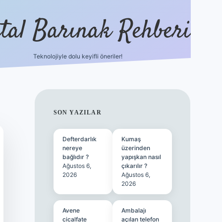
ital Barınak Rehberi
Teknolojiyle dolu keyifli öneriler!
hiltonbet güncel giriş
SIDEBAR
SON YAZILAR
Defterdarlık
Kumaş
nereye
üzerinden
bağlıdır ?
yapışkan nasıl
Ağustos 6,
çıkarılır ?
2026
Ağustos 6,
2026
Avene
Ambalajı
cicalfate
açılan telefon