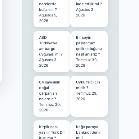
nerelerde
iade edilir mi ?
kullanılır ?
Ağustos 3,
Ağustos 5,
2026
2026
ABD
Bir şeyin
Türkiye’ye
paslanmaz
ambargo
çelik olduğunu
uyguladı mı ?
nasıl anlarız ?
Ağustos 3,
Temmuz 30,
2026
2026
64 sayısının
Uyku felci cin
doğal
midir ?
çarpanları
Temmuz 29,
nelerdir ?
2026
Temmuz 30,
2026
Kirpik nasıl
Kağıt paraya
yazılır Türk Dil
banknot denir
Kurumu ?
mi ?