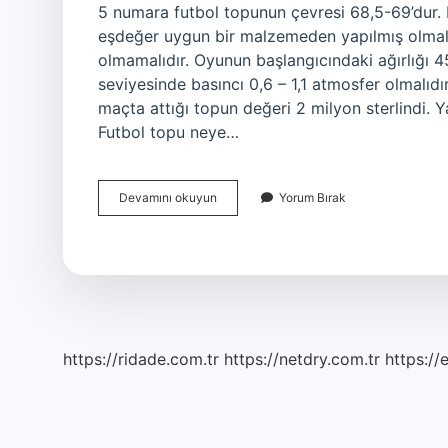
5 numara futbol topunun çevresi 68,5-69’dur. F
eşdeğer uygun bir malzemeden yapılmış olmalı
olmamalıdır. Oyunun başlangıcındaki ağırlığı
seviyesinde basıncı 0,6 – 1,1 atmosfer olmalıdı
maçta attığı topun değeri 2 milyon sterlindi. Ya
Futbol topu neye…
Orijinal
Devamını okuyun
Yorum Bırak
Top
Nasıl
Belli
Olur
https://ridade.com.tr
https://netdry.com.tr
https://