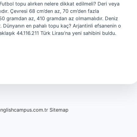
utbol topu alırken nelere dikkat edilmeli? Deri veya
dır. Çevresi 68 cm’den az, 70 cm’den fazla
 450 gramdan az, 410 gramdan az olmamalıdır. Deniz
r. Dünyanın en pahalı topu kaç? Arjantinli efsanenin o
klaşık 44.116.211 Türk Lirası’na yeni sahibini buldu.
englishcampus.com.tr
Sitemap