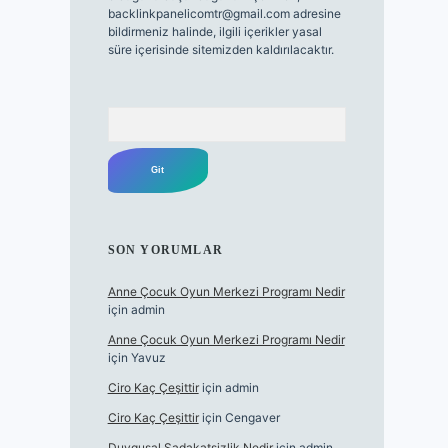
backlinkpanelicomtr@gmail.com
adresine
bildirmeniz halinde, ilgili içerikler yasal
süre içerisinde sitemizden kaldırılacaktır.
Arama
SON YORUMLAR
Anne Çocuk Oyun Merkezi Programı Nedir
için
admin
Anne Çocuk Oyun Merkezi Programı Nedir
için
Yavuz
Ciro Kaç Çeşittir
için
admin
Ciro Kaç Çeşittir
için
Cengaver
Duygusal Sadakatsizlik Nedir
için
admin