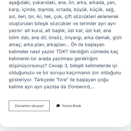
aşağıdaki, yukarıdaki, ana, ön, arka, arkada, yan,
karşı, içinde, dışında, ortada, büyük, küçük, sağ,
sol, ileri, bir, iki, tek, çok, çift sözcükleri eklenerek
oluşturulan bileşik sözcükler ve terimler ayrı ayrı
yazılır: alt kurul, alt başlık; üst kat, üst kat; ana
bilim dalı, ana dil; önsöz, önyargı; arka damak, gizli
amaç; arka plan, arkaplan… Ön ile başlayan
kelimeler nasıl yazılır TDK? Verdiğim cümlede kaç
kelimenin bir arada yazılması gerektiğini
düşünüyorsunuz? Cevap 3, bileşik kelimelerde iyi
olduğunuzu ve bir soruyu kaçırmanın zor olduğunu
gösteriyor. Türkçede “fore” ile başlayan çoğu
kelime ayrı ayrı yazılsa da (foreword,…
Önsezi
Devamını okuyun
Yorum Bırak
Bitişik
Mi
Ayrı
Mı