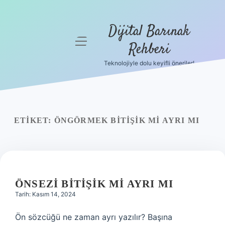
Dijital Barınak
menüyü
Rehberi
aç
Teknolojiyle dolu keyifli öneriler!
Anasayfa
Gizlilik
Politikası
ETIKET:
ÖNGÖRMEK BITIŞIK MI AYRI MI
Yasal Uyarı
Hakkımızda
ÖNSEZI BITIŞIK MI AYRI MI
Tarih: Kasım 14, 2024
Ön sözcüğü ne zaman ayrı yazılır? Başına