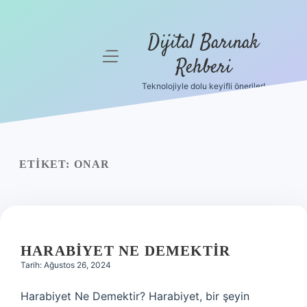
Dijital Barınak
menüyü
Rehberi
aç
Teknolojiyle dolu keyifli öneriler!
Anasayfa
Gizlilik
Politikası
ETIKET:
ONAR
Yasal Uyarı
Hakkımızda
HARABIYET NE DEMEKTIR
Tarih: Ağustos 26, 2024
Harabiyet Ne Demektir? Harabiyet, bir şeyin