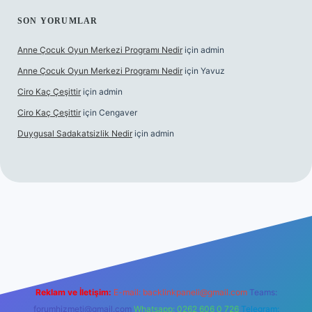
SON YORUMLAR
Anne Çocuk Oyun Merkezi Programı Nedir
için
admin
Anne Çocuk Oyun Merkezi Programı Nedir
için
Yavuz
Ciro Kaç Çeşittir
için
admin
Ciro Kaç Çeşittir
için
Cengaver
Duygusal Sadakatsizlik Nedir
için
admin
üncel giriş
https://www.betexper.xyz/
elexbetgiris.org
Reklam ve İletişim:
E-mail:
backlinkpaneli@gmail.com
Teams:
forumhizmeti@gmail.com
Whatsapp: 0262 606 0 726
Telegram: