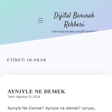
Dijital Barınak
menüyü
Rehberi
aç
Teknolojiyle dolu keyifli öneriler!
Anasayfa
Gizlilik
Politikası
ETIKET:
OLARAK
Yasal Uyarı
Hakkımızda
AYNIYLE NE DEMEK
Tarih: Ağustos 31, 2024
Aynıyle Ne Demek? Aynıyle ne demek? sorusu,