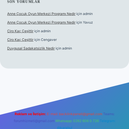
SON YORUMLAR
Anne Çocuk Oyun Merkezi Programı Nedir
için
admin
Anne Çocuk Oyun Merkezi Programı Nedir
için
Yavuz
Ciro Kaç Çeşittir
için
admin
Ciro Kaç Çeşittir
için
Cengaver
Duygusal Sadakatsizlik Nedir
için
admin
üncel giriş
https://www.betexper.xyz/
elexbetgiris.org
Reklam ve İletişim:
E-mail:
backlinkpaneli@gmail.com
Teams:
forumhizmeti@gmail.com
Whatsapp: 0262 606 0 726
Telegram:
@karabul