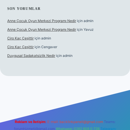
SON YORUMLAR
Anne Çocuk Oyun Merkezi Programı Nedir
için
admin
Anne Çocuk Oyun Merkezi Programı Nedir
için
Yavuz
Ciro Kaç Çeşittir
için
admin
Ciro Kaç Çeşittir
için
Cengaver
Duygusal Sadakatsizlik Nedir
için
admin
güncel giriş
https://www.betexper.xyz/
elexbetgiris.org
Reklam ve İletişim:
E-mail:
backlinkpaneli@gmail.com
Teams:
forumhizmeti@gmail.com
Whatsapp: 0262 606 0 726
Telegram: