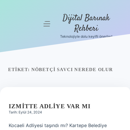
Dijital Barınak
menüyü
Rehberi
aç
Teknolojiyle dolu keyifli öneriler!
Anasayfa
Gizlilik
Politikası
ETIKET:
NÖBETÇI SAVCI NEREDE OLUR
Yasal Uyarı
Hakkımızda
IZMITTE ADLIYE VAR MI
Tarih: Eylül 24, 2024
Kocaeli Adliyesi taşındı mı? Kartepe Belediye