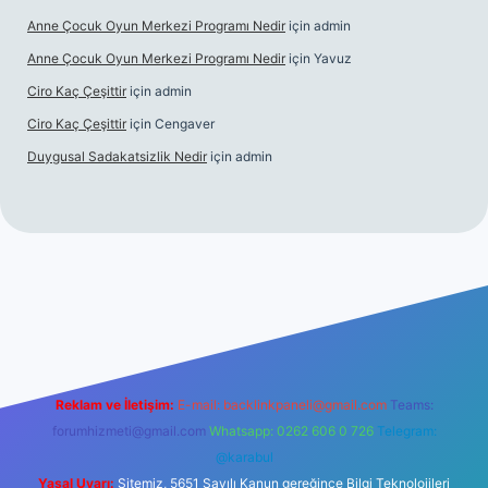
Anne Çocuk Oyun Merkezi Programı Nedir
için
admin
Anne Çocuk Oyun Merkezi Programı Nedir
için
Yavuz
Ciro Kaç Çeşittir
için
admin
Ciro Kaç Çeşittir
için
Cengaver
Duygusal Sadakatsizlik Nedir
için
admin
üncel giriş
https://www.betexper.xyz/
elexbetgiris.org
Reklam ve İletişim:
E-mail:
backlinkpaneli@gmail.com
Teams:
forumhizmeti@gmail.com
Whatsapp: 0262 606 0 726
Telegram:
@karabul
Yasal Uyarı:
Sitemiz, 5651 Sayılı Kanun gereğince Bilgi Teknolojileri