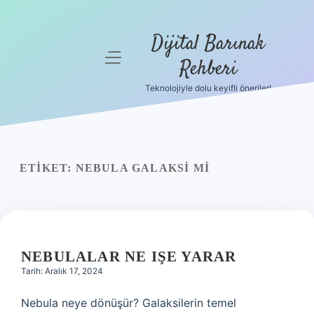
Dijital Barınak
menüyü
Rehberi
aç
Teknolojiyle dolu keyifli öneriler!
Anasayfa
Gizlilik
Politikası
ETIKET:
NEBULA GALAKSI MI
Yasal Uyarı
Hakkımızda
NEBULALAR NE IŞE YARAR
Tarih: Aralık 17, 2024
Nebula neye dönüşür? Galaksilerin temel