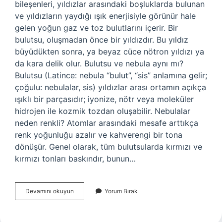
bileşenleri, yıldızlar arasındaki boşluklarda bulunan
ve yıldızların yaydığı ışık enerjisiyle görünür hale
gelen yoğun gaz ve toz bulutlarını içerir. Bir
bulutsu, oluşmadan önce bir yıldızdır. Bu yıldız
büyüdükten sonra, ya beyaz cüce nötron yıldızı ya
da kara delik olur. Bulutsu ve nebula aynı mı?
Bulutsu (Latince: nebula “bulut”, “sis” anlamına gelir;
çoğulu: nebulalar, sis) yıldızlar arası ortamın açıkça
ışıklı bir parçasıdır; iyonize, nötr veya moleküler
hidrojen ile kozmik tozdan oluşabilir. Nebulalar
neden renkli? Atomlar arasındaki mesafe arttıkça
renk yoğunluğu azalır ve kahverengi bir tona
dönüşür. Genel olarak, tüm bulutsularda kırmızı ve
kırmızı tonları baskındır, bunun…
Nebulalar
Devamını okuyun
Yorum Bırak
Ne
Işe
Yarar