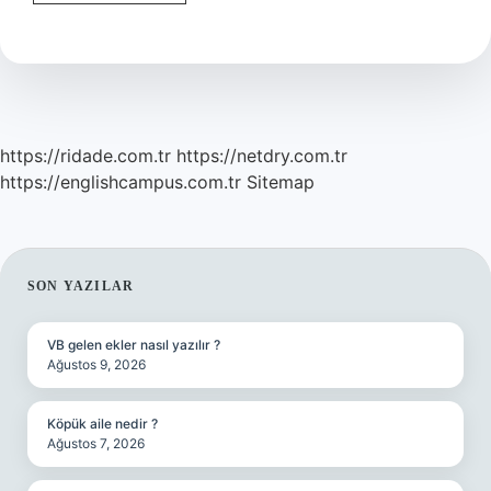
Insanın
Arkasından
Konuşmak
Ne
Demek
https://ridade.com.tr
https://netdry.com.tr
https://englishcampus.com.tr
Sitemap
SIDEBAR
SON YAZILAR
VB gelen ekler nasıl yazılır ?
Ağustos 9, 2026
Köpük aile nedir ?
Ağustos 7, 2026