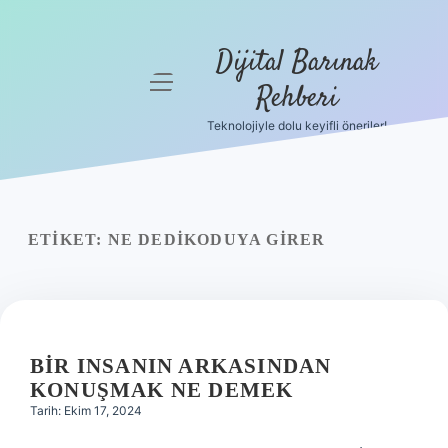
Dijital Barınak
menüyü
Rehberi
aç
Teknolojiyle dolu keyifli öneriler!
Anasayfa
Gizlilik
Politikası
ETIKET:
NE DEDIKODUYA GIRER
Yasal Uyarı
Hakkımızda
BIR INSANIN ARKASINDAN
KONUŞMAK NE DEMEK
Tarih: Ekim 17, 2024