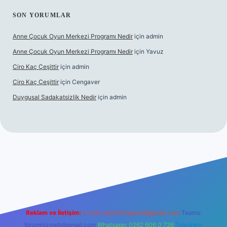
SON YORUMLAR
Anne Çocuk Oyun Merkezi Programı Nedir
için
admin
Anne Çocuk Oyun Merkezi Programı Nedir
için
Yavuz
Ciro Kaç Çeşittir
için
admin
Ciro Kaç Çeşittir
için
Cengaver
Duygusal Sadakatsizlik Nedir
için
admin
et güncel giriş
https://www.betexper.xyz/
elexbetgiris.org
Reklam ve İletişim:
E-mail:
backlinkpaneli@gmail.com
Teams:
forumhizmeti@gmail.com
Whatsapp: 0262 606 0 726
Telegram: