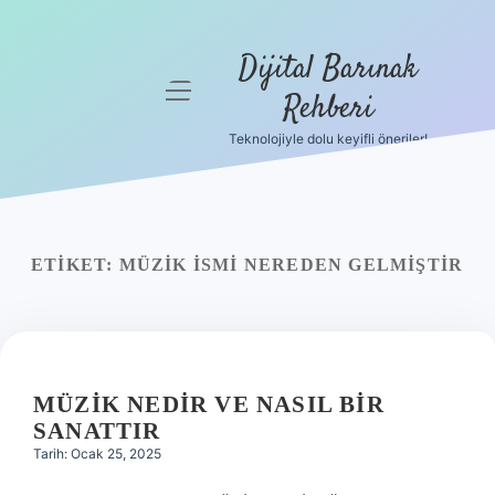
Dijital Barınak
menüyü
Rehberi
aç
Teknolojiyle dolu keyifli öneriler!
Anasayfa
Gizlilik
Politikası
ETIKET:
MÜZIK ISMI NEREDEN GELMIŞTIR
Yasal Uyarı
Hakkımızda
MÜZIK NEDIR VE NASIL BIR
SANATTIR
Tarih: Ocak 25, 2025