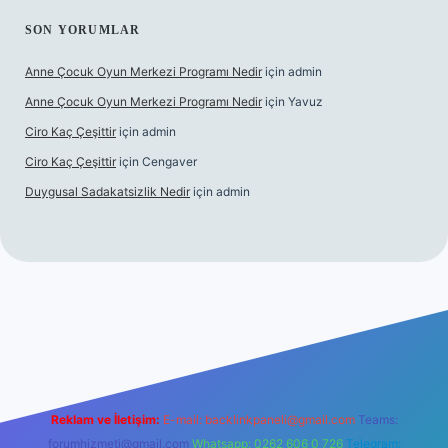
SON YORUMLAR
Anne Çocuk Oyun Merkezi Programı Nedir
için
admin
Anne Çocuk Oyun Merkezi Programı Nedir
için
Yavuz
Ciro Kaç Çeşittir
için
admin
Ciro Kaç Çeşittir
için
Cengaver
Duygusal Sadakatsizlik Nedir
için
admin
güncel giriş
https://www.betexper.xyz/
elexbetgiris.org
Reklam ve İletişim:
E-mail:
backlinkpaneli@gmail.com
Teams:
forumhizmeti@gmail.com
Whatsapp: 0262 606 0 726
Telegram: