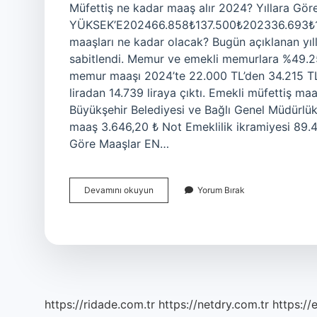
Müfettiş ne kadar maaş alır 2024? Yıllara G
YÜKSEK’E202466.858₺137.500₺202336.693₺1
maaşları ne kadar olacak? Bugün açıklanan yıll
sabitlendi. Memur ve emekli memurlara %49.2
memur maaşı 2024’te 22.000 TL’den 34.215 TL
liradan 14.739 liraya çıktı. Emekli müfettiş 
Büyükşehir Belediyesi ve Bağlı Genel Müdürlük
maaş 3.646,20 ₺ Not Emeklilik ikramiyesi 89.4
Göre Maaşlar EN…
Müfettiş
Devamını okuyun
Yorum Bırak
Maaşı
2024
Ne
Kadar
Olacak
https://ridade.com.tr
https://netdry.com.tr
https://