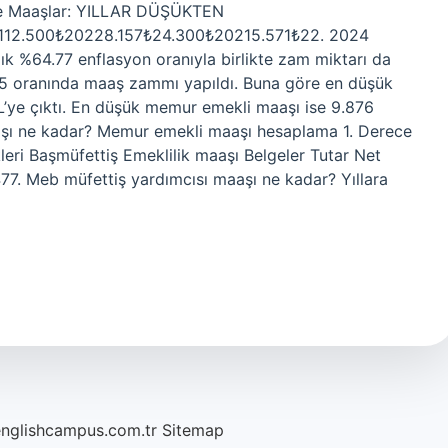
öre Maaşlar: YILLAR DÜŞÜKTEN
12.500₺20228.157₺24.300₺20215.571₺22. 2024
ık %64.77 enflasyon oranıyla birlikte zam miktarı da
5 oranında maaş zammı yapıldı. Buna göre en düşük
’ye çıktı. En düşük memur emekli maaşı ise 9.876
maaşı ne kadar? Memur emekli maaşı hesaplama 1. Derece
leri Başmüfettiş Emeklilik maaşı Belgeler Tutar Net
77. Meb müfettiş yardımcısı maaşı ne kadar? Yıllara
englishcampus.com.tr
Sitemap