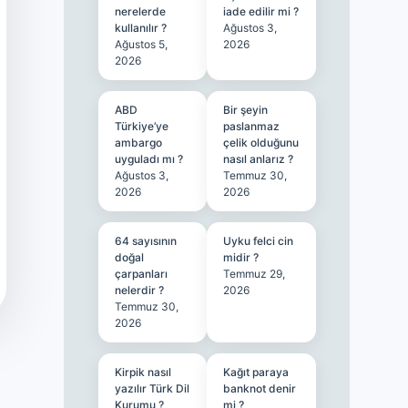
nerelerde
iade edilir mi ?
kullanılır ?
Ağustos 3,
Ağustos 5,
2026
2026
ABD
Bir şeyin
Türkiye’ye
paslanmaz
ambargo
çelik olduğunu
uyguladı mı ?
nasıl anlarız ?
Ağustos 3,
Temmuz 30,
2026
2026
64 sayısının
Uyku felci cin
doğal
midir ?
çarpanları
Temmuz 29,
nelerdir ?
2026
Temmuz 30,
2026
Kirpik nasıl
Kağıt paraya
yazılır Türk Dil
banknot denir
Kurumu ?
mi ?