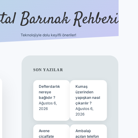
ital Barınak Rehberi
Teknolojiyle dolu keyifli öneriler!
hiltonbet güncel giri
SIDEBAR
SON YAZILAR
Defterdarlık
Kumaş
nereye
üzerinden
bağlıdır ?
yapışkan nasıl
Ağustos 6,
çıkarılır ?
2026
Ağustos 6,
2026
Avene
Ambalajı
cicalfate
açılan telefon