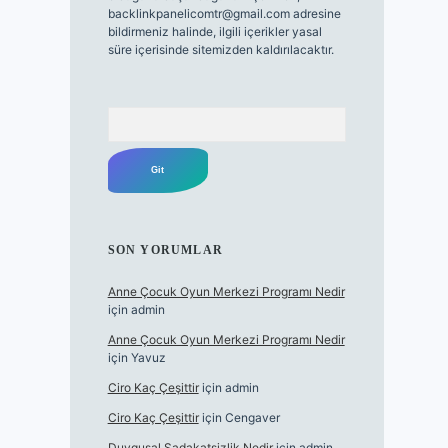
backlinkpanelicomtr@gmail.com
adresine
bildirmeniz halinde, ilgili içerikler yasal
süre içerisinde sitemizden kaldırılacaktır.
Arama
SON YORUMLAR
Anne Çocuk Oyun Merkezi Programı Nedir
için
admin
Anne Çocuk Oyun Merkezi Programı Nedir
için
Yavuz
Ciro Kaç Çeşittir
için
admin
Ciro Kaç Çeşittir
için
Cengaver
Duygusal Sadakatsizlik Nedir
için
admin