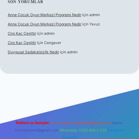
SON YORUMLAR
Anne Çocuk Oyun Merkezi Programı Nedir
için
admin
Anne Çocuk Oyun Merkezi Programı Nedir
için
Yavuz
Ciro Kaç Çeşittir
için
admin
Ciro Kaç Çeşittir
için
Cengaver
Duygusal Sadakatsizlik Nedir
için
admin
 güncel giriş
https://www.betexper.xyz/
elexbetgiris.org
Reklam ve İletişim:
E-mail:
backlinkpaneli@gmail.com
Teams:
forumhizmeti@gmail.com
Whatsapp: 0262 606 0 726
Telegram:
@karabul