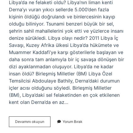
Libya’da ne felaketi oldu? Libya’nın liman kenti
Derna’yı vuran yıkıcı sellerde 5.000’den fazla
kişinin öldüğü doğrulandı ve binlercesinin kayıp
olduğu biliniyor. Tsunami benzeri büyük bir sel,
şehrin sahil mahallelerini yok etti ve yüzlerce insanı
denize sürükledi. Libya olayı nedir? 2011 Libya İç
Savaşı, Kuzey Afrika ülkesi Libya’da hükümete ve
Muammer Kaddafi’ye karşı gösterilerle başlayan ve
daha sonra tam anlamıyla bir iç savaşa dönüşen bir
dizi ayaklanmadan oluşuyor. Libya’da ne kadar
insan öldü? Birleşmiş Milletler (BM) Libya Özel
Temsilcisi Abdoulaye Bathily, Derna’daki durumun
içler acısı olduğunu söyledi. Birleşmiş Milletler
(BM), Libya’daki sel felaketinden en çok etkilenen
kent olan Derna’da en az…
Libyada
Devamını okuyun
Yorum Bırak
Ne
Patladı