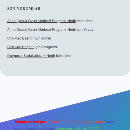
SON YORUMLAR
Anne Çocuk Oyun Merkezi Programı Nedir
için
admin
Anne Çocuk Oyun Merkezi Programı Nedir
için
Yavuz
Ciro Kaç Çeşittir
için
admin
Ciro Kaç Çeşittir
için
Cengaver
Duygusal Sadakatsizlik Nedir
için
admin
güncel giriş
https://www.betexper.xyz/
elexbetgiris.org
Reklam ve İletişim:
E-mail:
backlinkpaneli@gmail.com
Teams:
forumhizmeti@gmail.com
Whatsapp: 0262 606 0 726
Telegram: