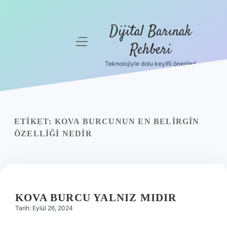
Dijital Barınak
menüyü
Rehberi
aç
Teknolojiyle dolu keyifli öneriler!
Anasayfa
Gizlilik
Politikası
ETIKET:
KOVA BURCUNUN EN BELIRGIN
Yasal Uyarı
ÖZELLIĞI NEDIR
Hakkımızda
KOVA BURCU YALNIZ MIDIR
Tarih: Eylül 26, 2024