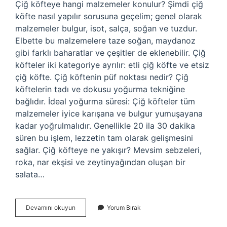
Çiğ köfteye hangi malzemeler konulur? Şimdi çiğ
köfte nasıl yapılır sorusuna geçelim; genel olarak
malzemeler bulgur, isot, salça, soğan ve tuzdur.
Elbette bu malzemelere taze soğan, maydanoz
gibi farklı baharatlar ve çeşitler de eklenebilir. Çiğ
köfteler iki kategoriye ayrılır: etli çiğ köfte ve etsiz
çiğ köfte. Çiğ köftenin püf noktası nedir? Çiğ
köftelerin tadı ve dokusu yoğurma tekniğine
bağlıdır. İdeal yoğurma süresi: Çiğ köfteler tüm
malzemeler iyice karışana ve bulgur yumuşayana
kadar yoğrulmalıdır. Genellikle 20 ila 30 dakika
süren bu işlem, lezzetin tam olarak gelişmesini
sağlar. Çiğ köfteye ne yakışır? Mevsim sebzeleri,
roka, nar ekşisi ve zeytinyağından oluşan bir
salata…
Çiğ
Devamını okuyun
Yorum Bırak
Köfte
Muz