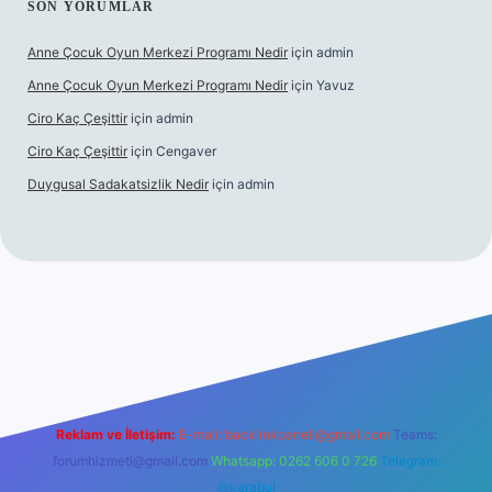
SON YORUMLAR
Anne Çocuk Oyun Merkezi Programı Nedir
için
admin
Anne Çocuk Oyun Merkezi Programı Nedir
için
Yavuz
Ciro Kaç Çeşittir
için
admin
Ciro Kaç Çeşittir
için
Cengaver
Duygusal Sadakatsizlik Nedir
için
admin
ris.org
Reklam ve İletişim:
E-mail:
backlinkpaneli@gmail.com
Teams:
forumhizmeti@gmail.com
Whatsapp: 0262 606 0 726
Telegram:
@karabul