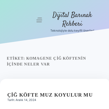
Dijital Barınak
menüyü
Rehberi
aç
Teknolojiyle dolu keyifli öneriler!
Anasayfa
Gizlilik
Politikası
ETIKET:
KOMAGENE ÇIĞ KÖFTENIN
Yasal Uyarı
IÇINDE NELER VAR
Hakkımızda
ÇIĞ KÖFTE MUZ KOYULUR MU
Tarih: Aralık 14, 2024