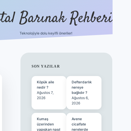
ital Barınak Rehberi
Teknolojiyle dolu keyifli öneriler!
hiltonbet güncel giri
SIDEBAR
SON YAZILAR
Köpük aile
Defterdarlık
nedir ?
nereye
Ağustos 7,
bağlıdır ?
2026
Ağustos 6,
2026
Kumaş
Avene
üzerinden
cicalfate
yapışkan nasıl
nerelerde