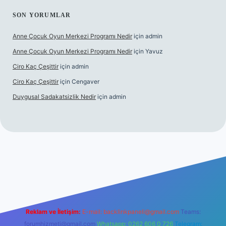
SON YORUMLAR
Anne Çocuk Oyun Merkezi Programı Nedir
için
admin
Anne Çocuk Oyun Merkezi Programı Nedir
için
Yavuz
Ciro Kaç Çeşittir
için
admin
Ciro Kaç Çeşittir
için
Cengaver
Duygusal Sadakatsizlik Nedir
için
admin
üncel giriş
https://www.betexper.xyz/
elexbetgiris.org
Reklam ve İletişim:
E-mail:
backlinkpaneli@gmail.com
Teams:
forumhizmeti@gmail.com
Whatsapp: 0262 606 0 726
Telegram: