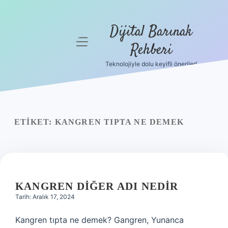
Dijital Barınak
menüyü
Rehberi
aç
Teknolojiyle dolu keyifli öneriler!
Anasayfa
Gizlilik
Politikası
ETIKET:
KANGREN TIPTA NE DEMEK
Yasal Uyarı
Hakkımızda
KANGREN DIĞER ADI NEDIR
Tarih: Aralık 17, 2024
Kangren tıpta ne demek? Gangren, Yunanca