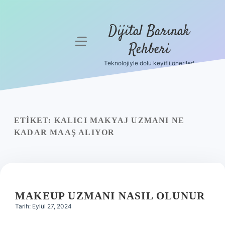
Dijital Barınak
menüyü
Rehberi
aç
Teknolojiyle dolu keyifli öneriler!
Anasayfa
Gizlilik
Politikası
ETIKET:
KALICI MAKYAJ UZMANI NE
Yasal Uyarı
KADAR MAAŞ ALIYOR
Hakkımızda
MAKEUP UZMANI NASIL OLUNUR
Tarih: Eylül 27, 2024