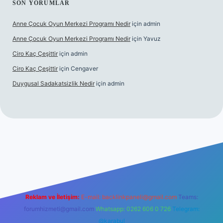
SON YORUMLAR
Anne Çocuk Oyun Merkezi Programı Nedir
için
admin
Anne Çocuk Oyun Merkezi Programı Nedir
için
Yavuz
Ciro Kaç Çeşittir
için
admin
Ciro Kaç Çeşittir
için
Cengaver
Duygusal Sadakatsizlik Nedir
için
admin
güncel giriş
https://www.betexper.xyz/
elexbetgiris.org
Reklam ve İletişim:
E-mail:
backlinkpaneli@gmail.com
Teams:
forumhizmeti@gmail.com
Whatsapp: 0262 606 0 726
Telegram:
@karabul