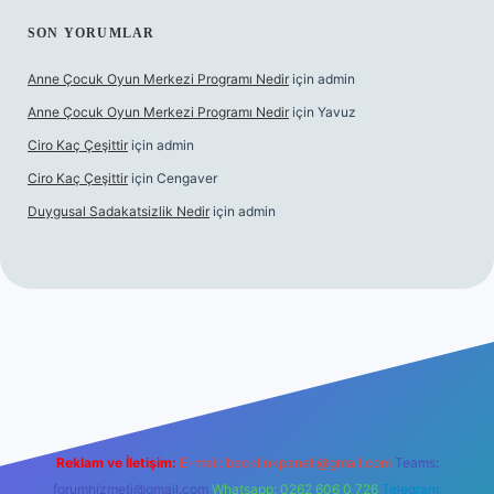
SON YORUMLAR
Anne Çocuk Oyun Merkezi Programı Nedir
için
admin
Anne Çocuk Oyun Merkezi Programı Nedir
için
Yavuz
Ciro Kaç Çeşittir
için
admin
Ciro Kaç Çeşittir
için
Cengaver
Duygusal Sadakatsizlik Nedir
için
admin
güncel giriş
https://www.betexper.xyz/
elexbetgiris.org
Reklam ve İletişim:
E-mail:
backlinkpaneli@gmail.com
Teams:
forumhizmeti@gmail.com
Whatsapp: 0262 606 0 726
Telegram: