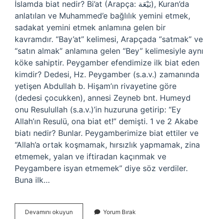
İslamda biat nedir? Bi’at (Arapça: بَيْعَة), Kuran’da
anlatılan ve Muhammed’e bağlılık yemini etmek,
sadakat yemini etmek anlamına gelen bir
kavramdır. “Bay’at” kelimesi, Arapçada “satmak” ve
“satın almak” anlamına gelen “Bey” kelimesiyle aynı
köke sahiptir. Peygamber efendimize ilk biat eden
kimdir? Dedesi, Hz. Peygamber (s.a.v.) zamanında
yetişen Abdullah b. Hişam’ın rivayetine göre
(dedesi çocukken), annesi Zeyneb bnt. Humeyd
onu Resulullah (s.a.v.)’in huzuruna getirip: “Ey
Allah’ın Resulü, ona biat et!” demişti. 1 ve 2 Akabe
biatı nedir? Bunlar. Peygamberimize biat ettiler ve
“Allah’a ortak koşmamak, hırsızlık yapmamak, zina
etmemek, yalan ve iftiradan kaçınmak ve
Peygambere isyan etmemek” diye söz verdiler.
Buna ilk…
İSlam
Devamını okuyun
Yorum Bırak