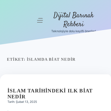
Dijital Barınak
menüyü
Rehberi
aç
Teknolojiyle dolu keyifli öneriler!
Anasayfa
Gizlilik
Politikası
ETIKET:
İSLAMDA BIAT NEDIR
Yasal Uyarı
Hakkımızda
İSLAM TARIHINDEKI ILK BIAT
NEDIR
Tarih: Şubat 13, 2025