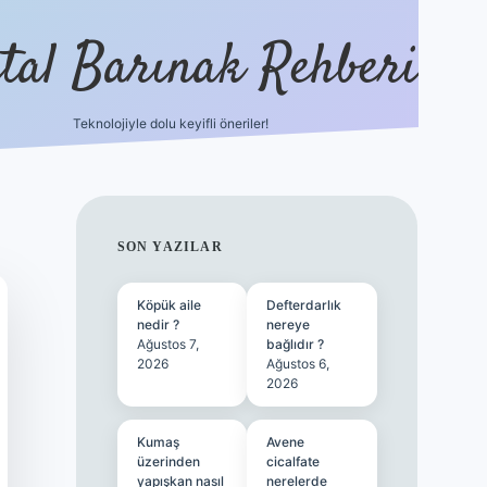
ital Barınak Rehberi
Teknolojiyle dolu keyifli öneriler!
hiltonbet güncel giriş
SIDEBAR
SON YAZILAR
Köpük aile
Defterdarlık
nedir ?
nereye
Ağustos 7,
bağlıdır ?
2026
Ağustos 6,
2026
Kumaş
Avene
üzerinden
cicalfate
yapışkan nasıl
nerelerde