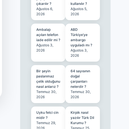
çıkarılır ?
kullanılır ?
Ağustos 6,
Ağustos 5,
2026
2026
Ambalajı
ABD
açılan telefon
Türkiye’ye
iade edilir mi ?
ambargo
Ağustos 3,
uyguladı mı ?
2026
Ağustos 3,
2026
Bir şeyin
64 sayısının
paslanmaz
doğal
çelik olduğunu
çarpanları
nasıl anlarız ?
nelerdir ?
Temmuz 30,
Temmuz 30,
2026
2026
Uyku felci cin
Kirpik nasıl
midir ?
yazılır Türk Dil
Temmuz 29,
Kurumu ?
2026
Temmuz 25,