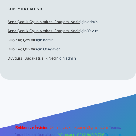
SON YORUMLAR
Anne Çocuk Oyun Merkezi Programı Nedir
için
admin
Anne Çocuk Oyun Merkezi Programı Nedir
için
Yavuz
Ciro Kaç Çeşittir
için
admin
Ciro Kaç Çeşittir
için
Cengaver
Duygusal Sadakatsizlik Nedir
için
admin
elexbetgiris.org
Reklam ve İletişim:
E-mail:
backlinkpaneli@gmail.com
Teams:
forumhizmeti@gmail.com
Whatsapp: 0262 606 0 726
Telegram: