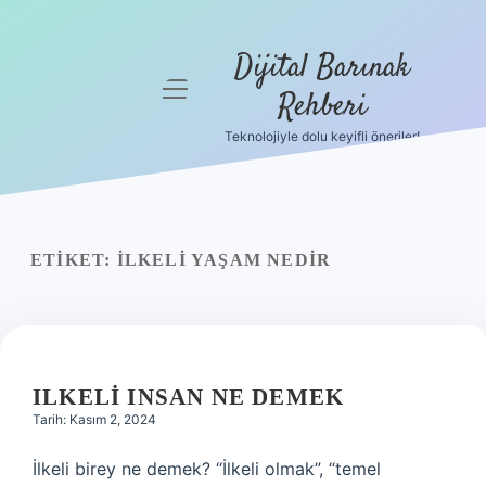
Dijital Barınak
menüyü
Rehberi
aç
Teknolojiyle dolu keyifli öneriler!
Anasayfa
Gizlilik
Politikası
ETIKET:
İLKELI YAŞAM NEDIR
Yasal Uyarı
Hakkımızda
ILKELI INSAN NE DEMEK
Tarih: Kasım 2, 2024
İlkeli birey ne demek? “İlkeli olmak”, “temel