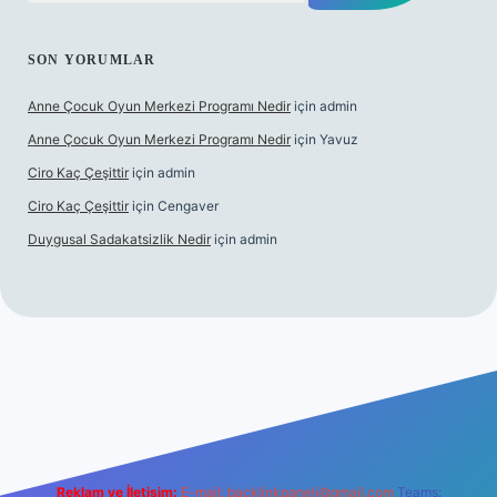
SON YORUMLAR
Anne Çocuk Oyun Merkezi Programı Nedir
için
admin
Anne Çocuk Oyun Merkezi Programı Nedir
için
Yavuz
Ciro Kaç Çeşittir
için
admin
Ciro Kaç Çeşittir
için
Cengaver
Duygusal Sadakatsizlik Nedir
için
admin
ncel giriş
https://www.betexper.xyz/
elexbetgiris.org
Reklam ve İletişim:
E-mail:
backlinkpaneli@gmail.com
Teams: