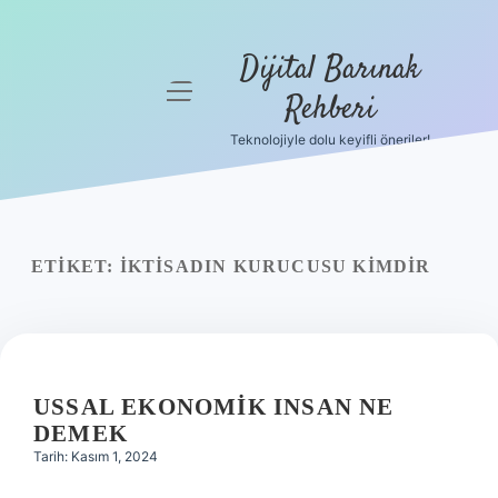
Dijital Barınak
menüyü
Rehberi
aç
Teknolojiyle dolu keyifli öneriler!
Anasayfa
Gizlilik
Politikası
ETIKET:
İKTISADIN KURUCUSU KIMDIR
Yasal Uyarı
Hakkımızda
USSAL EKONOMIK INSAN NE
DEMEK
Tarih: Kasım 1, 2024