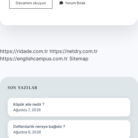
Ussal
Devamını okuyun
Yorum Bırak
Ekonomik
Insan
Ne
Demek
https://ridade.com.tr
https://netdry.com.tr
https://englishcampus.com.tr
Sitemap
SIDEBAR
SON YAZILAR
Köpük aile nedir ?
Ağustos 7, 2026
Defterdarlık nereye bağlıdır ?
Ağustos 6, 2026