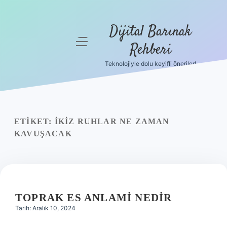
Dijital Barınak
menüyü
Rehberi
aç
Teknolojiyle dolu keyifli öneriler!
Anasayfa
Gizlilik
Politikası
ETIKET:
İKIZ RUHLAR NE ZAMAN
Yasal Uyarı
KAVUŞACAK
Hakkımızda
TOPRAK ES ANLAMI NEDIR
Tarih: Aralık 10, 2024