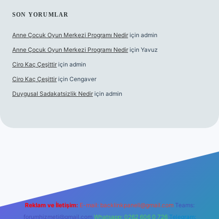
SON YORUMLAR
Anne Çocuk Oyun Merkezi Programı Nedir
için
admin
Anne Çocuk Oyun Merkezi Programı Nedir
için
Yavuz
Ciro Kaç Çeşittir
için
admin
Ciro Kaç Çeşittir
için
Cengaver
Duygusal Sadakatsizlik Nedir
için
admin
üncel giriş
https://www.betexper.xyz/
elexbetgiris.org
Reklam ve İletişim:
E-mail:
backlinkpaneli@gmail.com
Teams:
forumhizmeti@gmail.com
Whatsapp: 0262 606 0 726
Telegram: