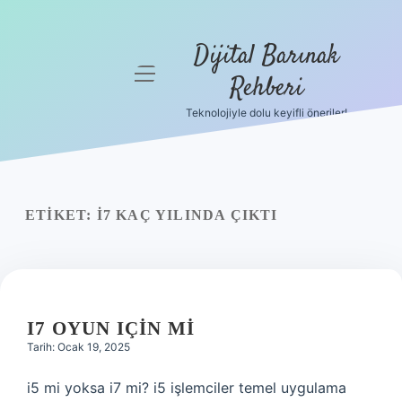
Dijital Barınak
menüyü
Rehberi
aç
Teknolojiyle dolu keyifli öneriler!
Anasayfa
Gizlilik
Politikası
ETIKET:
İ7 KAÇ YILINDA ÇIKTI
Yasal Uyarı
Hakkımızda
I7 OYUN IÇIN MI
Tarih: Ocak 19, 2025
i5 mi yoksa i7 mi? i5 işlemciler temel uygulama