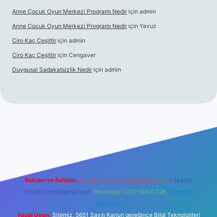
Anne Çocuk Oyun Merkezi Programı Nedir
için
admin
Anne Çocuk Oyun Merkezi Programı Nedir
için
Yavuz
Ciro Kaç Çeşittir
için
admin
Ciro Kaç Çeşittir
için
Cengaver
Duygusal Sadakatsizlik Nedir
için
admin
üncel giriş
https://www.betexper.xyz/
elexbetgiris.org
Reklam ve İletişim:
E-mail:
backlinkpaneli@gmail.com
Teams:
forumhizmeti@gmail.com
Whatsapp: 0262 606 0 726
Telegram:
@karabul
Yasal Uyarı:
Sitemiz, 5651 Sayılı Kanun gereğince Bilgi Teknolojileri