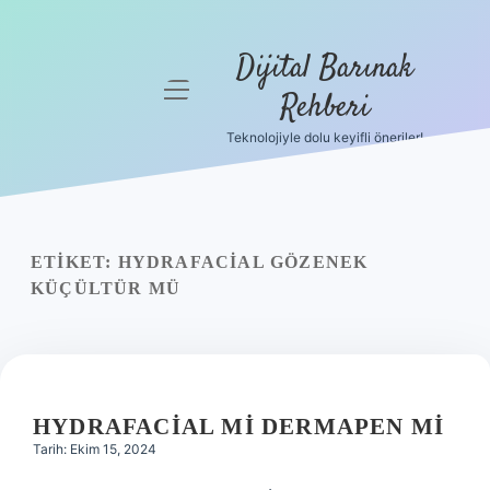
Dijital Barınak
menüyü
Rehberi
aç
Teknolojiyle dolu keyifli öneriler!
Anasayfa
Gizlilik
Politikası
ETIKET:
HYDRAFACIAL GÖZENEK
Yasal Uyarı
KÜÇÜLTÜR MÜ
Hakkımızda
HYDRAFACIAL MI DERMAPEN MI
Tarih: Ekim 15, 2024