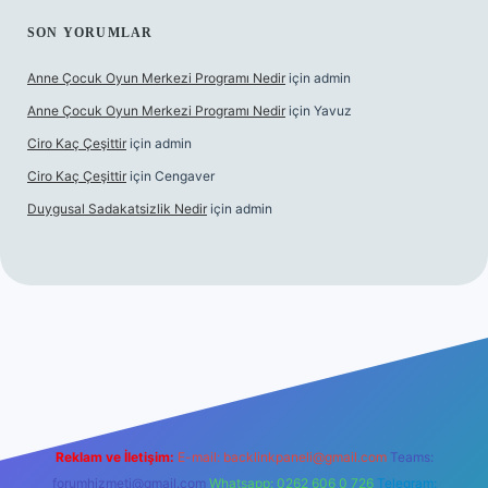
SON YORUMLAR
Anne Çocuk Oyun Merkezi Programı Nedir
için
admin
Anne Çocuk Oyun Merkezi Programı Nedir
için
Yavuz
Ciro Kaç Çeşittir
için
admin
Ciro Kaç Çeşittir
için
Cengaver
Duygusal Sadakatsizlik Nedir
için
admin
üncel giriş
https://www.betexper.xyz/
elexbetgiris.org
Reklam ve İletişim:
E-mail:
backlinkpaneli@gmail.com
Teams:
forumhizmeti@gmail.com
Whatsapp: 0262 606 0 726
Telegram: