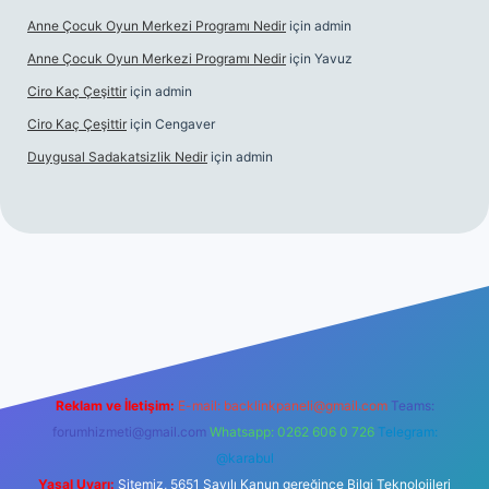
Anne Çocuk Oyun Merkezi Programı Nedir
için
admin
Anne Çocuk Oyun Merkezi Programı Nedir
için
Yavuz
Ciro Kaç Çeşittir
için
admin
Ciro Kaç Çeşittir
için
Cengaver
Duygusal Sadakatsizlik Nedir
için
admin
üncel giriş
https://www.betexper.xyz/
elexbetgiris.org
Reklam ve İletişim:
E-mail:
backlinkpaneli@gmail.com
Teams:
forumhizmeti@gmail.com
Whatsapp: 0262 606 0 726
Telegram:
@karabul
Yasal Uyarı:
Sitemiz, 5651 Sayılı Kanun gereğince Bilgi Teknolojileri