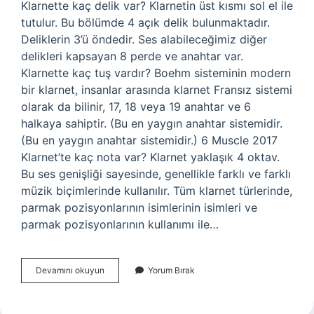
Klarnette kaç delik var? Klarnetin üst kısmı sol el ile
tutulur. Bu bölümde 4 açık delik bulunmaktadır.
Deliklerin 3’ü öndedir. Ses alabileceğimiz diğer
delikleri kapsayan 8 perde ve anahtar var.
Klarnette kaç tuş vardır? Boehm sisteminin modern
bir klarnet, insanlar arasında klarnet Fransız sistemi
olarak da bilinir, 17, 18 veya 19 anahtar ve 6
halkaya sahiptir. (Bu en yaygın anahtar sistemidir.
(Bu en yaygın anahtar sistemidir.) 6 Muscle 2017
Klarnet’te kaç nota var? Klarnet yaklaşık 4 oktav.
Bu ses genişliği sayesinde, genellikle farklı ve farklı
müzik biçimlerinde kullanılır. Tüm klarnet türlerinde,
parmak pozisyonlarının isimlerinin isimleri ve
parmak pozisyonlarının kullanımı ile…
Klarnette
Devamını okuyun
Yorum Bırak
Kaç
Perde
Var