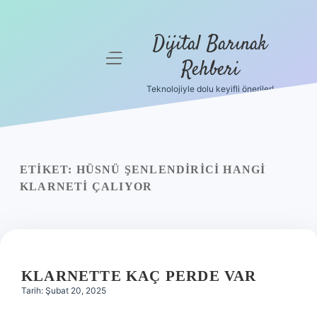
Dijital Barınak
menüyü
Rehberi
aç
Teknolojiyle dolu keyifli öneriler!
Anasayfa
Gizlilik
Politikası
ETIKET:
HÜSNÜ ŞENLENDIRICI HANGI
Yasal Uyarı
KLARNETI ÇALIYOR
Hakkımızda
KLARNETTE KAÇ PERDE VAR
Tarih: Şubat 20, 2025