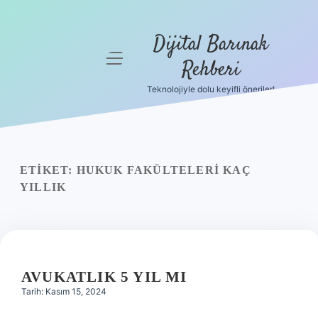
Dijital Barınak
menüyü
Rehberi
aç
Teknolojiyle dolu keyifli öneriler!
Anasayfa
Gizlilik
Politikası
ETIKET:
HUKUK FAKÜLTELERI KAÇ
Yasal Uyarı
YILLIK
Hakkımızda
AVUKATLIK 5 YIL MI
Tarih: Kasım 15, 2024