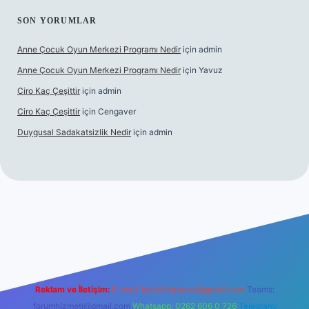
SON YORUMLAR
Anne Çocuk Oyun Merkezi Programı Nedir
için
admin
Anne Çocuk Oyun Merkezi Programı Nedir
için
Yavuz
Ciro Kaç Çeşittir
için
admin
Ciro Kaç Çeşittir
için
Cengaver
Duygusal Sadakatsizlik Nedir
için
admin
üncel giriş
https://www.betexper.xyz/
elexbetgiris.org
Reklam ve İletişim:
E-mail:
backlinkpaneli@gmail.com
Teams:
forumhizmeti@gmail.com
Whatsapp: 0262 606 0 726
Telegram: