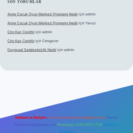
SON YORUMLAR
Anne Çocuk Oyun Merkezi Programı Nedir
için
admin
Anne Çocuk Oyun Merkezi Programı Nedir
için
Yavuz
Ciro Kaç Çeşittir
için
admin
Ciro Kaç Çeşittir
için
Cengaver
Duygusal Sadakatsizlik Nedir
için
admin
güncel giriş
https://www.betexper.xyz/
elexbetgiris.org
Reklam ve İletişim:
E-mail:
backlinkpaneli@gmail.com
Teams:
forumhizmeti@gmail.com
Whatsapp: 0262 606 0 726
Telegram:
@karabul