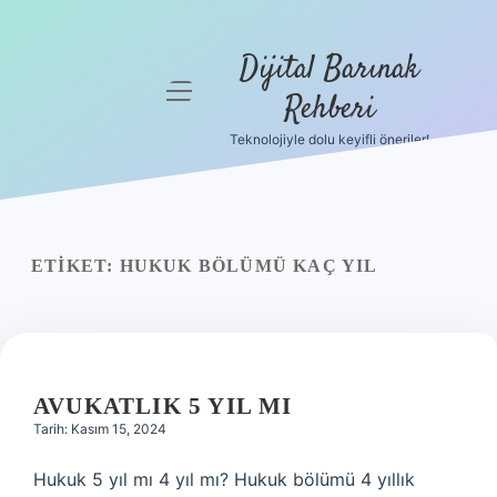
Dijital Barınak
menüyü
Rehberi
aç
Teknolojiyle dolu keyifli öneriler!
Anasayfa
Gizlilik
Politikası
ETIKET:
HUKUK BÖLÜMÜ KAÇ YIL
Yasal Uyarı
Hakkımızda
AVUKATLIK 5 YIL MI
Tarih: Kasım 15, 2024
Hukuk 5 yıl mı 4 yıl mı? Hukuk bölümü 4 yıllık