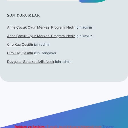
SON YORUMLAR
Anne Çocuk Oyun Merkezi Programı Nedir
için
admin
Anne Çocuk Oyun Merkezi Programı Nedir
için
Yavuz
Ciro Kaç Çeşittir
için
admin
Ciro Kaç Çeşittir
için
Cengaver
Duygusal Sadakatsizlik Nedir
için
admin
ncel giriş
https://www.betexper.xyz/
elexbetgiris.org
Reklam ve İletişim:
E-mail:
backlinkpaneli@gmail.com
Teams: