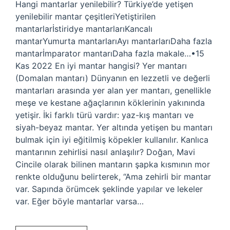
Hangi mantarlar yenilebilir? Türkiye’de yetişen
yenilebilir mantar çeşitleriYetiştirilen
mantarlarİstiridye mantarlarıKancalı
mantarYumurta mantarlarıAyı mantarlarıDaha fazla
mantarİmparator mantarıDaha fazla makale…•15
Kas 2022 En iyi mantar hangisi? Yer mantarı
(Domalan mantarı) Dünyanın en lezzetli ve değerli
mantarları arasında yer alan yer mantarı, genellikle
meşe ve kestane ağaçlarının köklerinin yakınında
yetişir. İki farklı türü vardır: yaz-kış mantarı ve
siyah-beyaz mantar. Yer altında yetişen bu mantarı
bulmak için iyi eğitilmiş köpekler kullanılır. Kanlıca
mantarının zehirlisi nasıl anlaşılır? Doğan, Mavi
Cincile olarak bilinen mantarın şapka kısmının mor
renkte olduğunu belirterek, “Ama zehirli bir mantar
var. Sapında örümcek şeklinde yapılar ve lekeler
var. Eğer böyle mantarlar varsa…