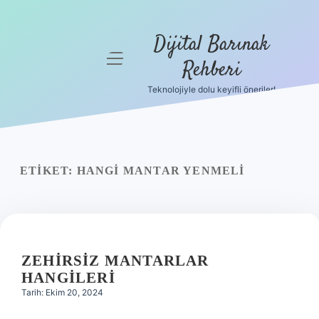
Dijital Barınak
menüyü
Rehberi
aç
Teknolojiyle dolu keyifli öneriler!
Anasayfa
Gizlilik
Politikası
ETIKET:
HANGI MANTAR YENMELI
Yasal Uyarı
Hakkımızda
ZEHIRSIZ MANTARLAR
HANGILERI
Tarih: Ekim 20, 2024