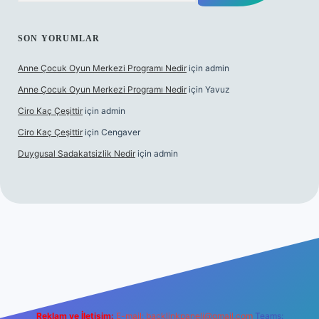
SON YORUMLAR
Anne Çocuk Oyun Merkezi Programı Nedir
için
admin
Anne Çocuk Oyun Merkezi Programı Nedir
için
Yavuz
Ciro Kaç Çeşittir
için
admin
Ciro Kaç Çeşittir
için
Cengaver
Duygusal Sadakatsizlik Nedir
için
admin
ncel giriş
https://www.betexper.xyz/
elexbetgiris.org
Reklam ve İletişim:
E-mail:
backlinkpaneli@gmail.com
Teams: