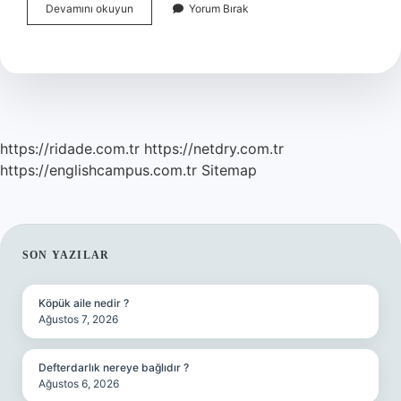
Bir
Devamını okuyun
Yorum Bırak
Insanın
Arkasından
Konuşmak
Ne
Demek
https://ridade.com.tr
https://netdry.com.tr
https://englishcampus.com.tr
Sitemap
SIDEBAR
SON YAZILAR
Köpük aile nedir ?
Ağustos 7, 2026
Defterdarlık nereye bağlıdır ?
Ağustos 6, 2026