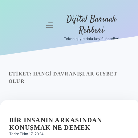
Dijital Barınak
menüyü
Rehberi
aç
Teknolojiyle dolu keyifli öneriler!
Anasayfa
Gizlilik
Politikası
ETIKET:
HANGI DAVRANIŞLAR GIYBET
Yasal Uyarı
OLUR
Hakkımızda
BIR INSANIN ARKASINDAN
KONUŞMAK NE DEMEK
Tarih: Ekim 17, 2024