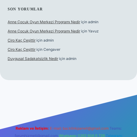
SON YORUMLAR
Anne Çocuk Oyun Merkezi Programı Nedir
için
admin
Anne Çocuk Oyun Merkezi Programı Nedir
için
Yavuz
Ciro Kaç Çeşittir
için
admin
Ciro Kaç Çeşittir
için
Cengaver
Duygusal Sadakatsizlik Nedir
için
admin
güncel giriş
https://www.betexper.xyz/
elexbetgiris.org
Reklam ve İletişim:
E-mail:
backlinkpaneli@gmail.com
Teams:
forumhizmeti@gmail.com
Whatsapp: 0262 606 0 726
Telegram: