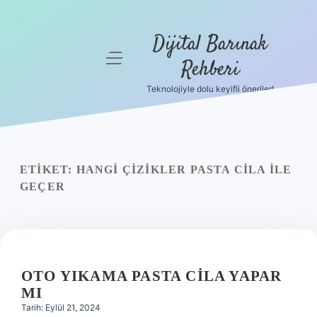
Dijital Barınak
menüyü
Rehberi
aç
Teknolojiyle dolu keyifli öneriler!
Anasayfa
Gizlilik
Politikası
ETIKET:
HANGI ÇIZIKLER PASTA CILA ILE
Yasal Uyarı
GEÇER
Hakkımızda
OTO YIKAMA PASTA CILA YAPAR
MI
Tarih: Eylül 21, 2024