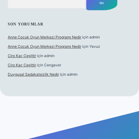
SON YORUMLAR
Anne Çocuk Oyun Merkezi Programı Nedir
için
admin
Anne Çocuk Oyun Merkezi Programı Nedir
için
Yavuz
Ciro Kaç Çeşittir
için
admin
Ciro Kaç Çeşittir
için
Cengaver
Duygusal Sadakatsizlik Nedir
için
admin
ncel giriş
https://www.betexper.xyz/
elexbetgiris.org