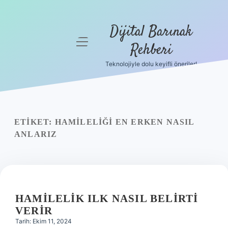
Dijital Barınak
menüyü
Rehberi
aç
Teknolojiyle dolu keyifli öneriler!
Anasayfa
Gizlilik
Politikası
ETIKET:
HAMILELIĞI EN ERKEN NASIL
Yasal Uyarı
ANLARIZ
Hakkımızda
HAMILELIK ILK NASIL BELIRTI
VERIR
Tarih: Ekim 11, 2024