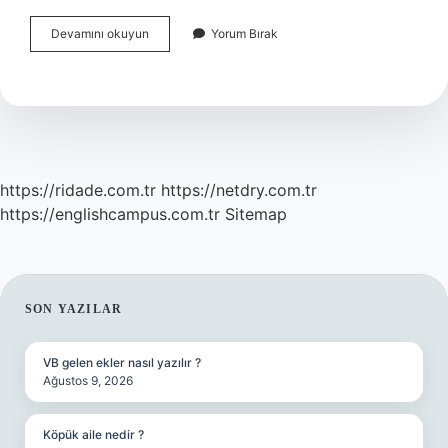
Hamilelik
Devamını okuyun
Yorum Bırak
Ilk
Nasıl
Belirti
Verir
https://ridade.com.tr
https://netdry.com.tr
https://englishcampus.com.tr
Sitemap
SIDEBAR
SON YAZILAR
VB gelen ekler nasıl yazılır ?
Ağustos 9, 2026
Köpük aile nedir ?