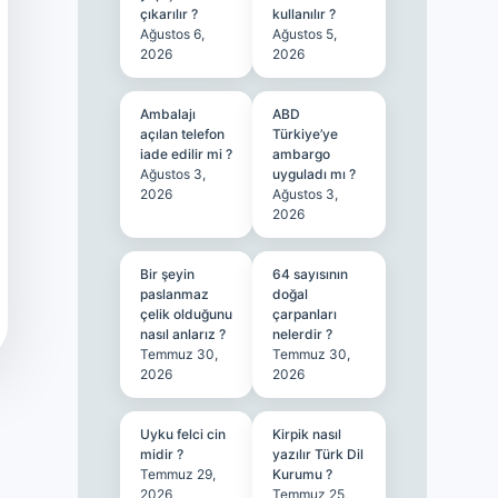
çıkarılır ?
kullanılır ?
Ağustos 6,
Ağustos 5,
2026
2026
Ambalajı
ABD
açılan telefon
Türkiye’ye
iade edilir mi ?
ambargo
Ağustos 3,
uyguladı mı ?
2026
Ağustos 3,
2026
Bir şeyin
64 sayısının
paslanmaz
doğal
çelik olduğunu
çarpanları
nasıl anlarız ?
nelerdir ?
Temmuz 30,
Temmuz 30,
2026
2026
Uyku felci cin
Kirpik nasıl
midir ?
yazılır Türk Dil
Temmuz 29,
Kurumu ?
2026
Temmuz 25,