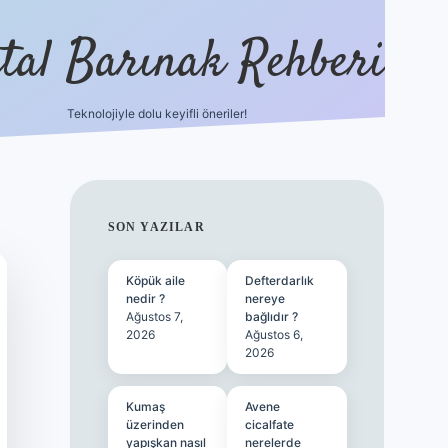
ital Barınak Rehberi
Teknolojiyle dolu keyifli öneriler!
hiltonbet günce
SIDEBAR
SON YAZILAR
Köpük aile
Defterdarlık
nedir ?
nereye
Ağustos 7,
bağlıdır ?
2026
Ağustos 6,
2026
Kumaş
Avene
üzerinden
cicalfate
yapışkan nasıl
nerelerde