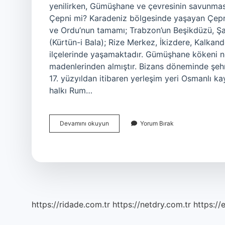
yenilirken, Gümüşhane ve çevresinin savunması
Çepni mi? Karadeniz bölgesinde yaşayan Çepni
ve Ordu’nun tamamı; Trabzon’un Beşikdüzü, Ş
(Kürtün-i Bala); Rize Merkez, İkizdere, Kalkand
ilçelerinde yaşamaktadır. Gümüşhane kökeni ne
madenlerinden almıştır. Bizans döneminde şehr
17. yüzyıldan itibaren yerleşim yeri Osmanlı 
halkı Rum…
Gümüşhane
Devamını okuyun
Yorum Bırak
Laz
Mı
https://ridade.com.tr
https://netdry.com.tr
https://