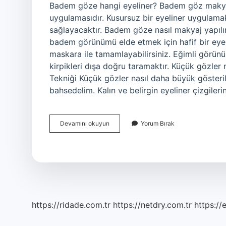
Badem göze hangi eyeliner? Badem göz makyajı
uygulamasıdır. Kusursuz bir eyeliner uygulama
sağlayacaktır. Badem göze nasıl makyaj yapılır
badem görünümü elde etmek için hafif bir eyel
maskara ile tamamlayabilirsiniz. Eğimli görü
kirpikleri dışa doğru taramaktır. Küçük gözler 
Tekniği Küçük gözler nasıl daha büyük göster
bahsedelim. Kalın ve belirgin eyeliner çizgile
Badem
Devamını okuyun
Yorum Bırak
Gözlüler
Nasıl
Eyeliner
Çekmeli
https://ridade.com.tr
https://netdry.com.tr
https://