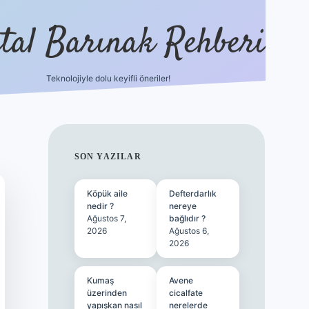
ital Barınak Rehberi
Teknolojiyle dolu keyifli öneriler!
hiltonbet güncel giri
SIDEBAR
SON YAZILAR
Köpük aile
Defterdarlık
nedir ?
nereye
Ağustos 7,
bağlıdır ?
2026
Ağustos 6,
2026
Kumaş
Avene
üzerinden
cicalfate
yapışkan nasıl
nerelerde