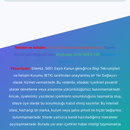
ncel giriş
https://www.betexper.xyz/
elexbetgiris.org
Reklam ve İletişim:
E-mail:
backlinkpaneli@gmail.com
Teams:
forumhizmeti@gmail.com
Whatsapp: 0262 606 0 726
Telegram:
@karabul
Yasal Uyarı:
Sitemiz, 5651 Sayılı Kanun gereğince Bilgi Teknolojileri
ve İletişim Kurumu (BTK) tarafından onaylanmış bir Yer Sağlayıcı
olarak hizmet vermektedir. Bu nedenle, sitedeki içerikleri proaktif
olarak denetleme veya araştırma yükümlülüğümüz bulunmamaktadır.
Ancak, üyelerimiz yazdıkları içeriklerin sorumluluğunu taşımakta olup,
siteye üye olarak bu sorumluluğu kabul etmiş sayılırlar. Bu internet
sitesi, herhangi bir marka, kurum veya şahıs şirketi ile hiçbir bağlantısı
bulunmamaktadır. Sitede yalnızca kendi hazırladığımız makaleler
paylaşılmaktadır. Burada yer alan içerikler haber niteliği taşımamakta