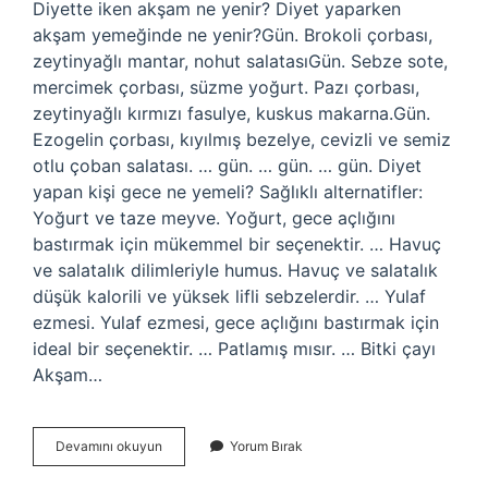
Diyette iken akşam ne yenir? Diyet yaparken
akşam yemeğinde ne yenir?Gün. Brokoli çorbası,
zeytinyağlı mantar, nohut salatasıGün. Sebze sote,
mercimek çorbası, süzme yoğurt. Pazı çorbası,
zeytinyağlı kırmızı fasulye, kuskus makarna.Gün.
Ezogelin çorbası, kıyılmış bezelye, cevizli ve semiz
otlu çoban salatası. … gün. … gün. … gün. Diyet
yapan kişi gece ne yemeli? Sağlıklı alternatifler:
Yoğurt ve taze meyve. Yoğurt, gece açlığını
bastırmak için mükemmel bir seçenektir. … Havuç
ve salatalık dilimleriyle humus. Havuç ve salatalık
düşük kalorili ve yüksek lifli sebzelerdir. … Yulaf
ezmesi. Yulaf ezmesi, gece açlığını bastırmak için
ideal bir seçenektir. … Patlamış mısır. … Bitki çayı
Akşam…
Diyet
Devamını okuyun
Yorum Bırak
Yapan
Biri