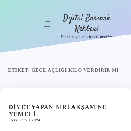
Dijital Barınak
menüyü
Rehberi
aç
Teknolojiyle dolu keyifli öneriler!
Anasayfa
Gizlilik
Politikası
ETIKET:
GECE AÇLIĞI KILO VERDIRIR MI
Yasal Uyarı
Hakkımızda
DIYET YAPAN BIRI AKŞAM NE
YEMELI
Tarih: Ekim 3, 2024