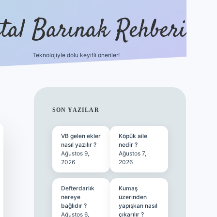
ital Barınak Rehberi
Teknolojiyle dolu keyifli öneriler!
hiltonbet güncel gir
SIDEBAR
SON YAZILAR
VB gelen ekler
Köpük aile
nasıl yazılır ?
nedir ?
Ağustos 9,
Ağustos 7,
2026
2026
Defterdarlık
Kumaş
nereye
üzerinden
bağlıdır ?
yapışkan nasıl
Ağustos 6,
çıkarılır ?