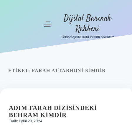
Dijital Barınak
menüyü
Rehberi
aç
Teknolojiyle dolu keyifli öneriler!
Anasayfa
Gizlilik
Politikası
ETIKET:
FARAH ATTARHONI KIMDIR
Yasal Uyarı
Hakkımızda
ADIM FARAH DIZISINDEKI
BEHRAM KIMDIR
Tarih: Eylül 29, 2024