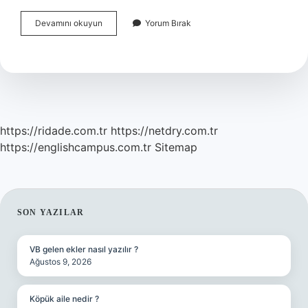
Adım
Devamını okuyun
Yorum Bırak
Farah
Dizisindeki
Behram
Kimdir
https://ridade.com.tr
https://netdry.com.tr
https://englishcampus.com.tr
Sitemap
SIDEBAR
SON YAZILAR
VB gelen ekler nasıl yazılır ?
Ağustos 9, 2026
Köpük aile nedir ?