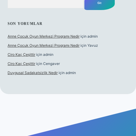
SON YORUMLAR
Anne Çocuk Oyun Merkezi Programı Nedir
için
admin
Anne Çocuk Oyun Merkezi Programı Nedir
için
Yavuz
Ciro Kaç Çeşittir
için
admin
Ciro Kaç Çeşittir
için
Cengaver
Duygusal Sadakatsizlik Nedir
için
admin
bet güncel giriş
https://www.betexper.xyz/
elexbetgiris.org