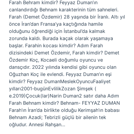
Farah Behram kimdir? Feyyaz Duman’ın
canlandırdığı Behnam karakterinin tüm sahneleri.
Farah (Demet Özdemir) 28 yaşında bir İranlı. Altı yıl
önce İran’dan Fransa’ya kaçtığında hamile
olduğunu öğrendiği için İstanbul’da kalmak
zorunda kaldı. Burada kaçak olarak yaşamaya
başlar. Farahin kocası kimdir? Adım Farah
dizisindeki Demet Özdemir, Farah kimdir? Demet
Özdemir Koç, Kocaeli doğumlu oyuncu ve
dansçıdır. 2022 yılında kendisi gibi oyuncu olan
Oğuzhan Koç ile evlendi. Feyyaz Duman’ın eşi
kimdir? Feyyaz DumanMeslekOyuncuFaaliyet
yılları2001-bugünEvlilikZozan Şimşek (
e.2019)Çocuk(lar)Narin Duman2 satır daha Adım
Farah Behnam kimdir? Behnam- FEYYAZ DUMAN
Farah’ın İran’da birlikte olduğu Kerimşah’ın babası
Behnam Azadi; Tebrizli güçlü bir ailenin tek
oğludur. Annesi Rahşan…