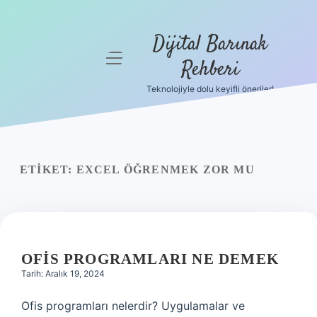
Dijital Barınak
menüyü
Rehberi
aç
Teknolojiyle dolu keyifli öneriler!
Anasayfa
Gizlilik
Politikası
ETIKET:
EXCEL ÖĞRENMEK ZOR MU
Yasal Uyarı
Hakkımızda
OFIS PROGRAMLARI NE DEMEK
Tarih: Aralık 19, 2024
Ofis programları nelerdir? Uygulamalar ve