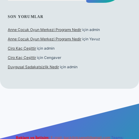
SON YORUMLAR
Anne Çocuk Oyun Merkezi Programı Nedir
için
admin
Anne Çocuk Oyun Merkezi Programı Nedir
için
Yavuz
Ciro Kaç Çeşittir
için
admin
Ciro Kaç Çeşittir
için
Cengaver
Duygusal Sadakatsizlik Nedir
için
admin
cel giriş
https://www.betexper.xyz/
elexbetgiris.org
Reklam ve İletişim:
E-mail:
backlinkpaneli@gmail.com
Teams: