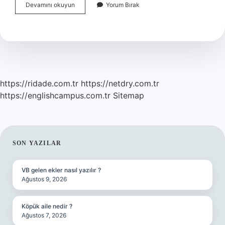
Ofis
Devamını okuyun
Yorum Bırak
Programları
Ne
Demek
https://ridade.com.tr
https://netdry.com.tr
https://englishcampus.com.tr
Sitemap
SIDEBAR
SON YAZILAR
VB gelen ekler nasıl yazılır ?
Ağustos 9, 2026
Köpük aile nedir ?
Ağustos 7, 2026