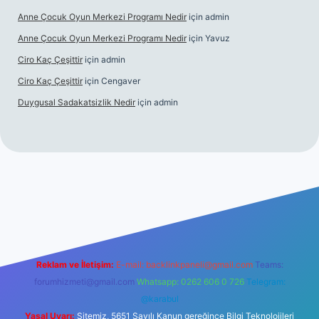
Anne Çocuk Oyun Merkezi Programı Nedir
için
admin
Anne Çocuk Oyun Merkezi Programı Nedir
için
Yavuz
Ciro Kaç Çeşittir
için
admin
Ciro Kaç Çeşittir
için
Cengaver
Duygusal Sadakatsizlik Nedir
için
admin
üncel giriş
https://www.betexper.xyz/
elexbetgiris.org
Reklam ve İletişim:
E-mail:
backlinkpaneli@gmail.com
Teams:
forumhizmeti@gmail.com
Whatsapp: 0262 606 0 726
Telegram:
@karabul
Yasal Uyarı:
Sitemiz, 5651 Sayılı Kanun gereğince Bilgi Teknolojileri