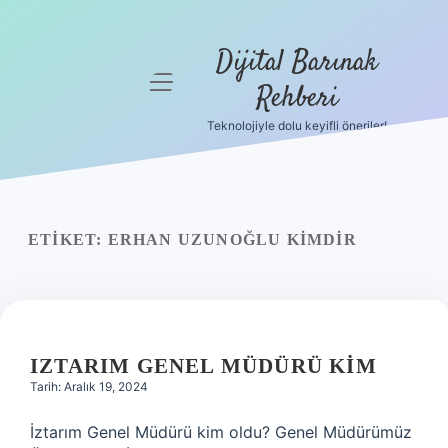
Dijital Barınak
menüyü
Rehberi
aç
Teknolojiyle dolu keyifli öneriler!
Anasayfa
Gizlilik
Politikası
ETIKET:
ERHAN UZUNOĞLU KIMDIR
Yasal Uyarı
Hakkımızda
IZTARIM GENEL MÜDÜRÜ KIM
Tarih: Aralık 19, 2024
İztarım Genel Müdürü kim oldu? Genel Müdürümüz