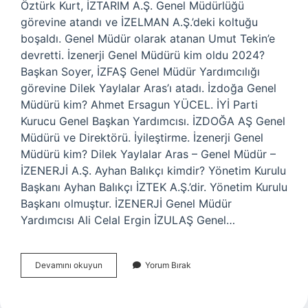
Öztürk Kurt, İZTARIM A.Ş. Genel Müdürlüğü
görevine atandı ve İZELMAN A.Ş.’deki koltuğu
boşaldı. Genel Müdür olarak atanan Umut Tekin’e
devretti. İzenerji Genel Müdürü kim oldu 2024?
Başkan Soyer, İZFAŞ Genel Müdür Yardımcılığı
görevine Dilek Yaylalar Aras’ı atadı. İzdoğa Genel
Müdürü kim? Ahmet Ersagun YÜCEL. İYİ Parti
Kurucu Genel Başkan Yardımcısı. İZDOĞA AŞ Genel
Müdürü ve Direktörü. İyileştirme. İzenerji Genel
Müdürü kim? Dilek Yaylalar Aras – Genel Müdür –
İZENERJİ A.Ş. Ayhan Balıkçı kimdir? Yönetim Kurulu
Başkanı Ayhan Balıkçı İZTEK A.Ş.’dir. Yönetim Kurulu
Başkanı olmuştur. İZENERJİ Genel Müdür
Yardımcısı Ali Celal Ergin İZULAŞ Genel…
Iztarım
Devamını okuyun
Yorum Bırak
Genel
Müdürü
Kim