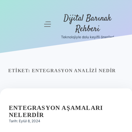
Dijital Barınak
menüyü
Rehberi
aç
Teknolojiyle dolu keyifli öneriler!
Anasayfa
Gizlilik
Politikası
ETIKET:
ENTEGRASYON ANALIZI NEDIR
Yasal Uyarı
Hakkımızda
ENTEGRASYON AŞAMALARI
NELERDIR
Tarih: Eylül 8, 2024