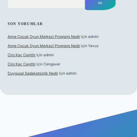
SON YORUMLAR
Anne Çocuk Oyun Merkezi Programı Nedir
için
admin
Anne Çocuk Oyun Merkezi Programı Nedir
için
Yavuz
Ciro Kaç Çeşittir
için
admin
Ciro Kaç Çeşittir
için
Cengaver
Duygusal Sadakatsizlik Nedir
için
admin
ncel giriş
https://www.betexper.xyz/
elexbetgiris.org