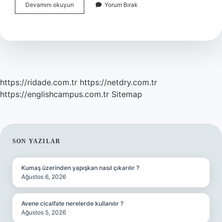
Endikasyon
Devamını okuyun
Yorum Bırak
Ne
Demek
Diş
Hekimliği
https://ridade.com.tr
https://netdry.com.tr
https://englishcampus.com.tr
Sitemap
SIDEBAR
SON YAZILAR
Kumaş üzerinden yapışkan nasıl çıkarılır ?
Ağustos 6, 2026
Avene cicalfate nerelerde kullanılır ?
Ağustos 5, 2026