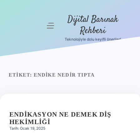
Dijital Barınak
menüyü
Rehberi
aç
Teknolojiyle dolu keyifli öneriler!
Anasayfa
Gizlilik
Politikası
ETIKET:
ENDIKE NEDIR TIPTA
Yasal Uyarı
Hakkımızda
ENDIKASYON NE DEMEK DIŞ
HEKIMLIĞI
Tarih: Ocak 19, 2025