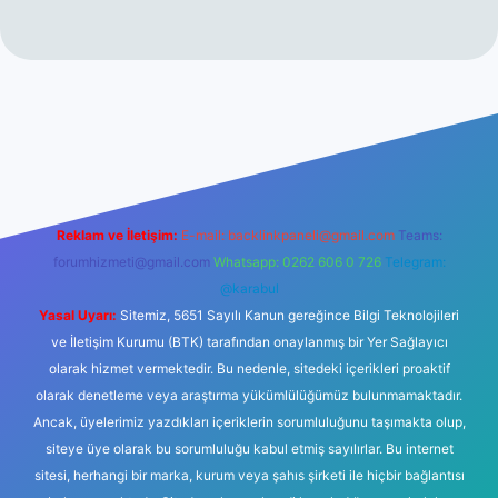
ncel giriş
https://www.betexper.xyz/
elexbetgiris.org
Reklam ve İletişim:
E-mail:
backlinkpaneli@gmail.com
Teams:
forumhizmeti@gmail.com
Whatsapp: 0262 606 0 726
Telegram:
@karabul
Yasal Uyarı:
Sitemiz, 5651 Sayılı Kanun gereğince Bilgi Teknolojileri
ve İletişim Kurumu (BTK) tarafından onaylanmış bir Yer Sağlayıcı
olarak hizmet vermektedir. Bu nedenle, sitedeki içerikleri proaktif
olarak denetleme veya araştırma yükümlülüğümüz bulunmamaktadır.
Ancak, üyelerimiz yazdıkları içeriklerin sorumluluğunu taşımakta olup,
siteye üye olarak bu sorumluluğu kabul etmiş sayılırlar. Bu internet
sitesi, herhangi bir marka, kurum veya şahıs şirketi ile hiçbir bağlantısı