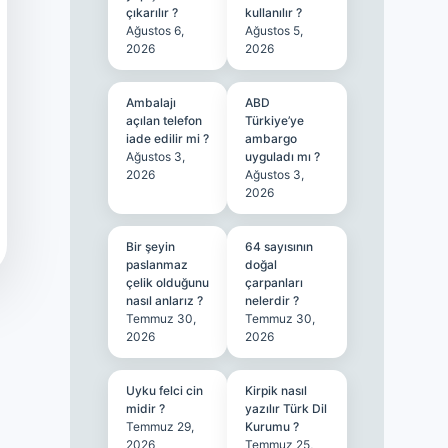
çıkarılır ?
kullanılır ?
Ağustos 6,
Ağustos 5,
2026
2026
Ambalajı
ABD
açılan telefon
Türkiye’ye
iade edilir mi ?
ambargo
Ağustos 3,
uyguladı mı ?
2026
Ağustos 3,
2026
Bir şeyin
64 sayısının
paslanmaz
doğal
çelik olduğunu
çarpanları
nasıl anlarız ?
nelerdir ?
Temmuz 30,
Temmuz 30,
2026
2026
Uyku felci cin
Kirpik nasıl
midir ?
yazılır Türk Dil
Temmuz 29,
Kurumu ?
2026
Temmuz 25,