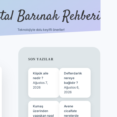
ital Barınak Rehberi
Teknolojiyle dolu keyifli öneriler!
hiltonbet güncel giri
SIDEBAR
SON YAZILAR
Köpük aile
Defterdarlık
nedir ?
nereye
Ağustos 7,
bağlıdır ?
2026
Ağustos 6,
2026
Kumaş
Avene
üzerinden
cicalfate
yapışkan nasıl
nerelerde