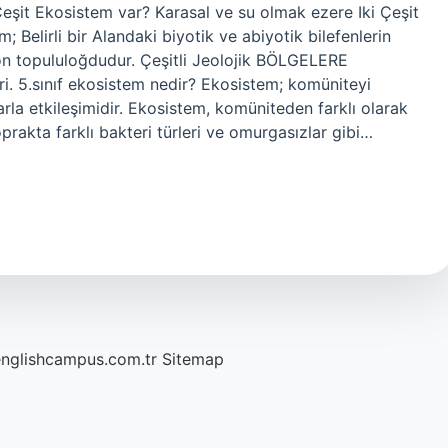
Çeşit Ekosistem var? Karasal ve su olmak ezere Iki Çeşit
 Belirli bir Alandaki biyotik ve abiyotik bilefenlerin
syon topululoğdudur. Çeşitli Jeolojik BÖLGELERE
5.sınıf ekosistem nedir? Ekosistem; komüniteyi
larla etkileşimidir. Ekosistem, komüniteden farklı olarak
toprakta farklı bakteri türleri ve omurgasızlar gibi…
englishcampus.com.tr
Sitemap