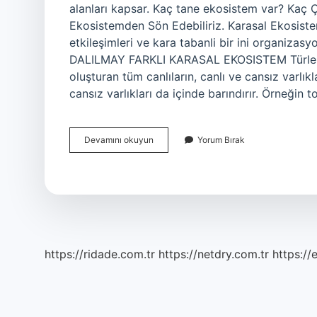
alanları kapsar. Kaç tane ekosistem var? Kaç 
Ekosistemden Sön Edebiliriz. Karasal Ekosistem;
etkileşimleri ve kara tabanli bir ini organiza
DALILMAY FARKLI KARASAL EKOSISTEM Türleri. 
oluşturan tüm canlıların, canlı ve cansız varlık
cansız varlıkları da içinde barındırır. Örneğin 
En
Devamını okuyun
Yorum Bırak
Küçük
Ekosistem
Nedir
https://ridade.com.tr
https://netdry.com.tr
https://