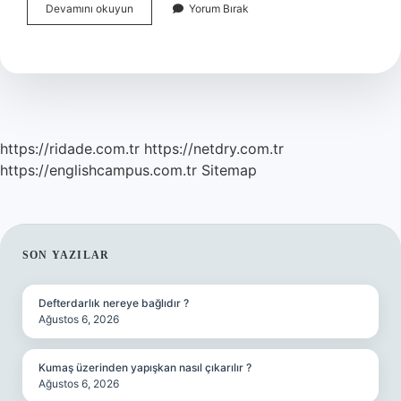
Ussal
Devamını okuyun
Yorum Bırak
Ekonomik
Insan
Ne
Demek
https://ridade.com.tr
https://netdry.com.tr
https://englishcampus.com.tr
Sitemap
SIDEBAR
SON YAZILAR
Defterdarlık nereye bağlıdır ?
Ağustos 6, 2026
Kumaş üzerinden yapışkan nasıl çıkarılır ?
Ağustos 6, 2026