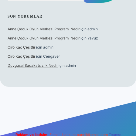
SON YORUMLAR
Anne Çocuk Oyun Merkezi Programı Nedir
için
admin
Anne Çocuk Oyun Merkezi Programı Nedir
için
Yavuz
Ciro Kaç Çeşittir
için
admin
Ciro Kaç Çeşittir
için
Cengaver
Duygusal Sadakatsizlik Nedir
için
admin
ncel giriş
https://www.betexper.xyz/
elexbetgiris.org
Reklam ve İletişim:
E-mail:
backlinkpaneli@gmail.com
Teams: