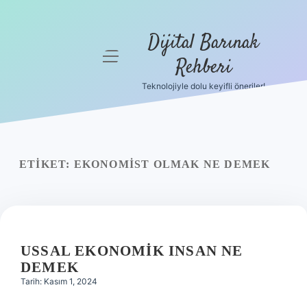
Dijital Barınak
menüyü
Rehberi
aç
Teknolojiyle dolu keyifli öneriler!
Anasayfa
Gizlilik
Politikası
ETIKET:
EKONOMIST OLMAK NE DEMEK
Yasal Uyarı
Hakkımızda
USSAL EKONOMIK INSAN NE
DEMEK
Tarih: Kasım 1, 2024