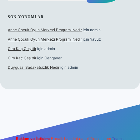
SON YORUMLAR
Anne Çocuk Oyun Merkezi Programı Nedir
için
admin
Anne Çocuk Oyun Merkezi Programı Nedir
için
Yavuz
Ciro Kaç Çeşittir
için
admin
Ciro Kaç Çeşittir
için
Cengaver
Duygusal Sadakatsizlik Nedir
için
admin
ncel giriş
https://www.betexper.xyz/
elexbetgiris.org
Reklam ve İletişim:
E-mail:
backlinkpaneli@gmail.com
Teams: