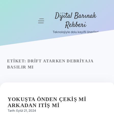
Dijital Barınak
menüyü
Rehberi
aç
Teknolojiyle dolu keyifli öneriler!
Anasayfa
Gizlilik
Politikası
ETIKET:
DRIFT ATARKEN DEBRIYAJA
Yasal Uyarı
BASILIR MI
Hakkımızda
YOKUŞTA ÖNDEN ÇEKIŞ MI
ARKADAN ITIŞ MI
Tarih: Eylül 21, 2024