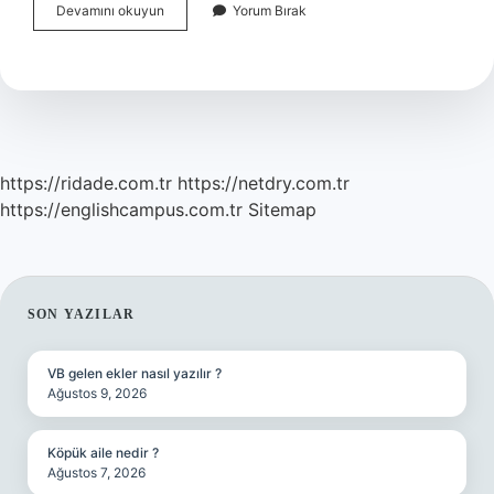
Yokuşta
Devamını okuyun
Yorum Bırak
Önden
Çekiş
Mi
Arkadan
Itiş
Mi
https://ridade.com.tr
https://netdry.com.tr
https://englishcampus.com.tr
Sitemap
SIDEBAR
SON YAZILAR
VB gelen ekler nasıl yazılır ?
Ağustos 9, 2026
Köpük aile nedir ?
Ağustos 7, 2026