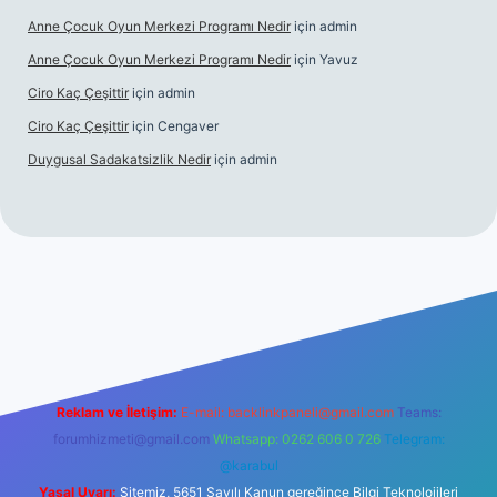
Anne Çocuk Oyun Merkezi Programı Nedir
için
admin
Anne Çocuk Oyun Merkezi Programı Nedir
için
Yavuz
Ciro Kaç Çeşittir
için
admin
Ciro Kaç Çeşittir
için
Cengaver
Duygusal Sadakatsizlik Nedir
için
admin
güncel giriş
https://www.betexper.xyz/
elexbetgiris.org
Reklam ve İletişim:
E-mail:
backlinkpaneli@gmail.com
Teams:
forumhizmeti@gmail.com
Whatsapp: 0262 606 0 726
Telegram:
@karabul
Yasal Uyarı:
Sitemiz, 5651 Sayılı Kanun gereğince Bilgi Teknolojileri