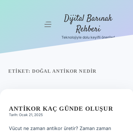
Dijital Barınak
menüyü
Rehberi
aç
Teknolojiyle dolu keyifli öneriler!
Anasayfa
Gizlilik
Politikası
ETIKET:
DOĞAL ANTIKOR NEDIR
Yasal Uyarı
Hakkımızda
ANTIKOR KAÇ GÜNDE OLUŞUR
Tarih: Ocak 21, 2025
Vücut ne zaman antikor üretir? Zaman zaman