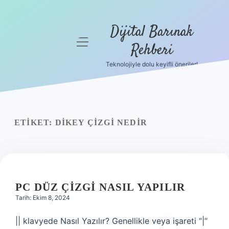
Dijital Barınak
menüyü
Rehberi
aç
Teknolojiyle dolu keyifli öneriler!
Anasayfa
Gizlilik
Politikası
ETIKET:
DIKEY ÇIZGI NEDIR
Yasal Uyarı
Hakkımızda
PC DÜZ ÇIZGI NASIL YAPILIR
Tarih: Ekim 8, 2024
|| klavyede Nasıl Yazılır? Genellikle veya işareti “|”