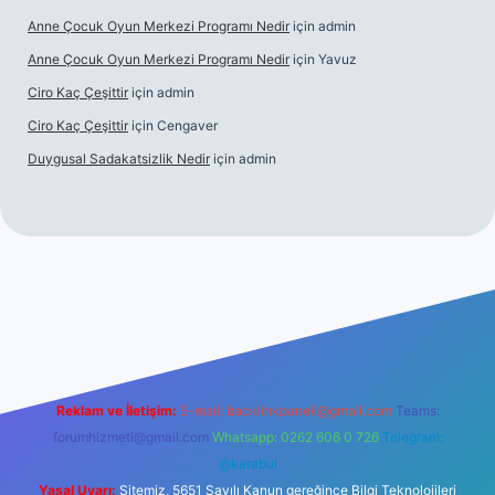
Anne Çocuk Oyun Merkezi Programı Nedir
için
admin
Anne Çocuk Oyun Merkezi Programı Nedir
için
Yavuz
Ciro Kaç Çeşittir
için
admin
Ciro Kaç Çeşittir
için
Cengaver
Duygusal Sadakatsizlik Nedir
için
admin
güncel giriş
https://www.betexper.xyz/
elexbetgiris.org
Reklam ve İletişim:
E-mail:
backlinkpaneli@gmail.com
Teams:
forumhizmeti@gmail.com
Whatsapp: 0262 606 0 726
Telegram:
@karabul
Yasal Uyarı:
Sitemiz, 5651 Sayılı Kanun gereğince Bilgi Teknolojileri