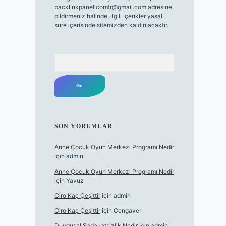
backlinkpanelicomtr@gmail.com
adresine
bildirmeniz halinde, ilgili içerikler yasal
süre içerisinde sitemizden kaldırılacaktır.
Arama
SON YORUMLAR
Anne Çocuk Oyun Merkezi Programı Nedir
için
admin
Anne Çocuk Oyun Merkezi Programı Nedir
için
Yavuz
Ciro Kaç Çeşittir
için
admin
Ciro Kaç Çeşittir
için
Cengaver
Duygusal Sadakatsizlik Nedir
için
admin