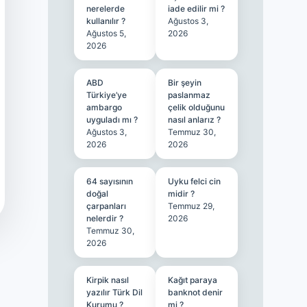
nerelerde
iade edilir mi ?
kullanılır ?
Ağustos 3,
Ağustos 5,
2026
2026
ABD
Bir şeyin
Türkiye’ye
paslanmaz
ambargo
çelik olduğunu
uyguladı mı ?
nasıl anlarız ?
Ağustos 3,
Temmuz 30,
2026
2026
64 sayısının
Uyku felci cin
doğal
midir ?
çarpanları
Temmuz 29,
nelerdir ?
2026
Temmuz 30,
2026
Kirpik nasıl
Kağıt paraya
yazılır Türk Dil
banknot denir
Kurumu ?
mi ?