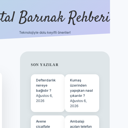
ital Barınak Rehberi
Teknolojiyle dolu keyifli öneriler!
hiltonbet güncel gir
SIDEBAR
SON YAZILAR
Defterdarlık
Kumaş
nereye
üzerinden
bağlıdır ?
yapışkan nasıl
Ağustos 6,
çıkarılır ?
2026
Ağustos 6,
2026
Avene
Ambalajı
cicalfate
açılan telefon