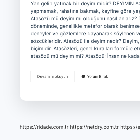
Yan gelip yatmak bir deyim midir? DEYİMİN A
yapmamak, rahatına bakmak, keyfine göre yaş
Atasözü mü deyim mi olduğunu nasıl anlarız? De
döneminde, genellikle metafor olarak benimsedi
deneyler ve gözlemlere dayanarak söylenen ve 
sözcükleridir. Atasözü ile deyim nedir? Deyim, 
biçimidir. Atasözleri, genel kuralları formüle e
atasözü mü deyim mi? Atasözü: İnsan ne kadar
Yan
Devamını okuyun
Yorum Bırak
Gelip
Yatmak
Atasözü
Mü
Deyim
Mi
https://ridade.com.tr
https://netdry.com.tr
https://