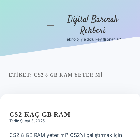
Dijital Barınak
menüyü
Rehberi
aç
Teknolojiyle dolu keyifli öneriler!
Anasayfa
Gizlilik
Politikası
ETIKET:
CS2 8 GB RAM YETER MI
Yasal Uyarı
Hakkımızda
CS2 KAÇ GB RAM
Tarih: Şubat 3, 2025
CS2 8 GB RAM yeter mi? CS2’yi çalıştırmak için