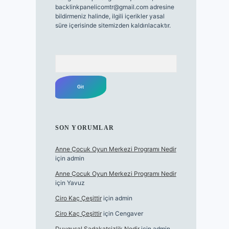
backlinkpanelicomtr@gmail.com
adresine
bildirmeniz halinde, ilgili içerikler yasal
süre içerisinde sitemizden kaldırılacaktır.
Arama
SON YORUMLAR
Anne Çocuk Oyun Merkezi Programı Nedir
için
admin
Anne Çocuk Oyun Merkezi Programı Nedir
için
Yavuz
Ciro Kaç Çeşittir
için
admin
Ciro Kaç Çeşittir
için
Cengaver
Duygusal Sadakatsizlik Nedir
için
admin