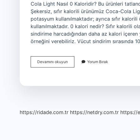
Cola Light Nasıl 0 Kaloridir? Bu ürünleri tatland
Şekersiz, sıfır kalorili ürünümüz Coca-Cola Li
potasyum kullanılmaktadır; ayrıca sıfır kalor
kullanılmaktadır. 0 kalori nedir? Sıfır kalorili
sindirime harcadığından daha az kalori içeren y
örneğini verebiliriz. Vücut sindirim sırasında 1
0
Devamını okuyun
Yorum Bırak
Kalori
Nasıl
Yapılır
https://ridade.com.tr
https://netdry.com.tr
https://