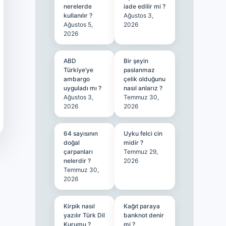
nerelerde
iade edilir mi ?
kullanılır ?
Ağustos 3,
Ağustos 5,
2026
2026
ABD
Bir şeyin
Türkiye’ye
paslanmaz
ambargo
çelik olduğunu
uyguladı mı ?
nasıl anlarız ?
Ağustos 3,
Temmuz 30,
2026
2026
64 sayısının
Uyku felci cin
doğal
midir ?
çarpanları
Temmuz 29,
nelerdir ?
2026
Temmuz 30,
2026
Kirpik nasıl
Kağıt paraya
yazılır Türk Dil
banknot denir
Kurumu ?
mi ?