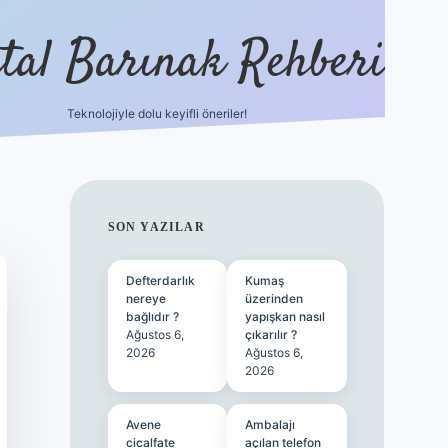
ital Barınak Rehberi
Teknolojiyle dolu keyifli öneriler!
hiltonbet güncel giri
SIDEBAR
SON YAZILAR
Defterdarlık
Kumaş
nereye
üzerinden
bağlıdır ?
yapışkan nasıl
Ağustos 6,
çıkarılır ?
2026
Ağustos 6,
2026
Avene
Ambalajı
cicalfate
açılan telefon